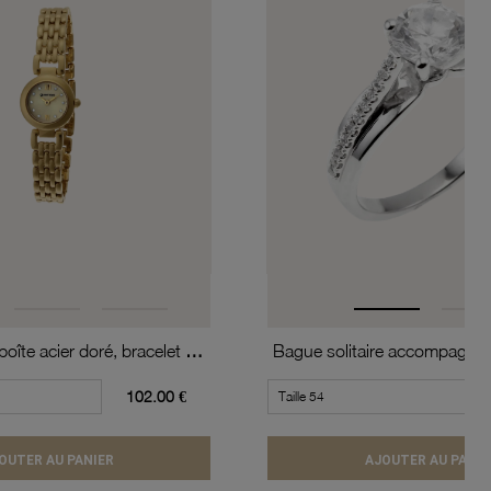
Montre dame, boîte acier doré, bracelet acier doré et verre minéral
102.00 €
OUTER AU PANIER
AJOUTER AU PANIE