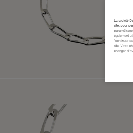
La société De
site, pour pe
paramétrage e
également uti
"continuer s
site. Votre c
changer d'av