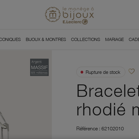
Si
Retour à l'accueil du
You
ICONIQUES
BIJOUX & MONTRES
COLLECTIONS
MARIAGE
CAD
favorite_border
●
Rupture de stock
Ajou
Bracele
rhodié m
Référence :
62102010