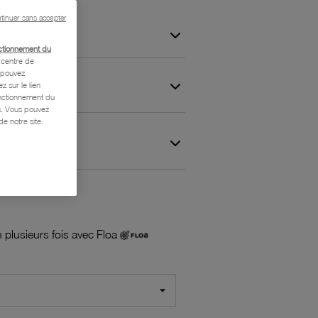
tinuer sans accepter
ctionnement du
centre de
s pouvez
z sur le lien
onctionnement du
is. Vous pouvez
e notre site.
 et Garantie
 plusieurs fois avec Floa