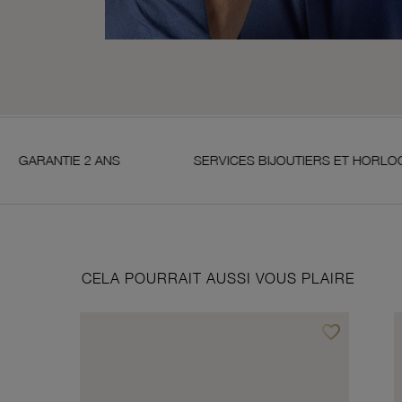
E 2 ANS
SERVICES BIJOUTIERS ET HORLOGERS
CELA POURRAIT AUSSI VOUS PLAIRE
favorite_border
Ajouter à vos f