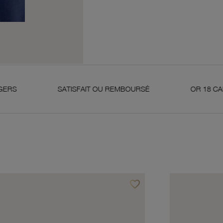
SATISFAIT OU REMBOURSÉ
OR 18 CARATS 750 M
favorite_border
avoris
Ajouter à vos favoris