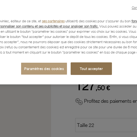
Con
Description
vinlec, éditeur de ce site, et
ses partenaires
utilise(nt) des cookies pour s'assurer du bon
fon
rsonnaliser son contenu et ses publicités et pour analyser son trafic.
Vous pouvez accéder au 
n utilisant le bouton “paramétrer les cookies” pour exprimer vos choix sur les cookies. Vou
Caractéristiques détaillées
liser le bouton "tout accepter" pour autoriser le dépôt de tous les cookies. Enfin, si vous clique
ans accepter", nous ne pourrons déposer que des cookies strictement nécessaires au bon f
hoix (refus ou consentement des cookies) est enregistré pour ce site pour une durée de 6 mo
is à tout moment en cliquant sur le bouton "paramétrer les cookies" en bas de chaque page d
Paiement, Livraison, Retours
Paramètres des cookies
Tout accepter
127
,50 €
Profitez des paiements en