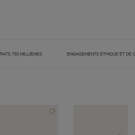
ILLIÈMES
ENGAGEMENTS ÉTHIQUE ET DE QUALITÉ
favorite_border
Ajouter à vos favoris