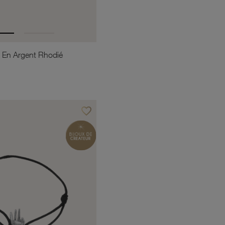
 En Argent Rhodié
favorite_border
Ajouter à vos favoris