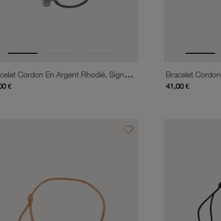
Bracelet Cordon En Argent Rhodié, Signe De La Provocation Anglaise
00 €
41,00 €
favorite_border
is
Ajouter à vos favoris