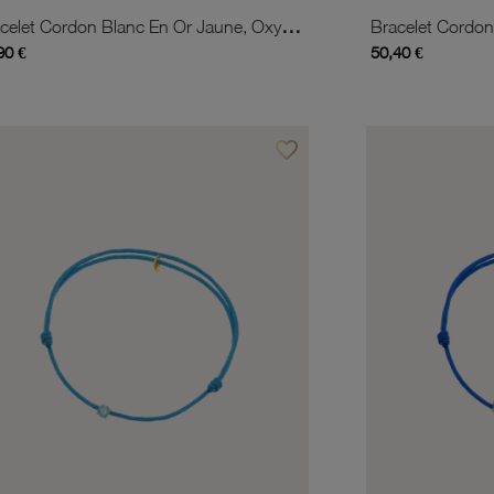
Bracelet Cordon Blanc En Or Jaune, Oxyde De Zirconium
90 €
50,40 €
favorite_border
is
Ajouter à vos favoris