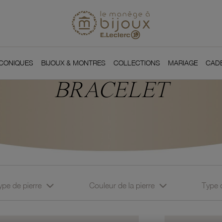
Si
Retour à l'accueil du
You
ICONIQUES
BIJOUX & MONTRES
COLLECTIONS
MARIAGE
CAD
BRACELET
ype de pierre
Couleur de la pierre
Type 