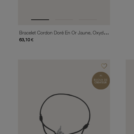
Bracelet Cordon Doré En Or Jaune, Oxyde De Zirconium
63,10 €
favorite_border
Ajouter à vos favor