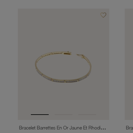
favorite_border
Ajouter à vos favor
Bracelet Barrettes En Or Jaune Et Rhodié, Diamants, 18 Cm