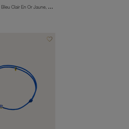
Bracelet Cordon Bleu Clair En Or Jaune, Oxyde De Zirconium
favorite_border
Ajouter à vos favoris