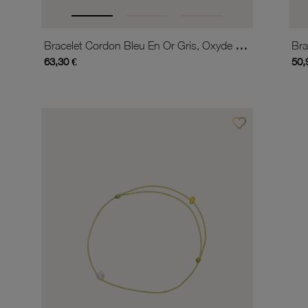
Bracelet Cordon Bleu En Or Gris, Oxyde De Zirconium
63,30 €
50,
favorite_border
Ajouter à vos favor