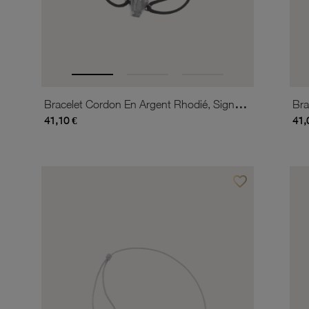
Bracelet Cordon En Argent Rhodié, Signe De La Chance
41,10 €
41,
favorite_border
Ajouter à vos favor