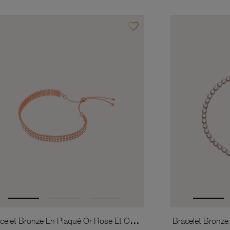
favorite_border
is
Ajouter à vos favoris
Bracelet Bronze En Plaqué Or Rose Et Oxydes De Zirconium