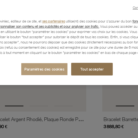
favorite_border
is
Ajouter à vos favoris
Con
vinlec, éditeur de ce site, et
ses partenaires
utilise(nt) des cookies pour s'assurer du bon
fon
rsonnaliser son contenu et ses publicités et pour analyser son trafic.
Vous pouvez accéder au 
n utilisant le bouton “paramétrer les cookies” pour exprimer vos choix sur les cookies. Vou
liser le bouton "tout accepter" pour autoriser le dépôt de tous les cookies. Enfin, si vous clique
ans accepter", nous ne pourrons déposer que des cookies strictement nécessaires au bon f
hoix (refus ou consentement des cookies) est enregistré pour ce site pour une durée de 6 mo
is à tout moment en cliquant sur le bouton "paramétrer les cookies" en bas de chaque page d
Paramètres des cookies
Tout accepter
Bracelet Argent Rhodié, Plaque Ronde Perlée 18 Mm
90 €
3 888,80 €