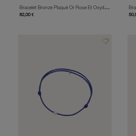
Bracelet Bronze Plaqué Or Rose Et Oxydes De Zirconium
82,00 €
50,
favorite_border
Ajouter à vos favor