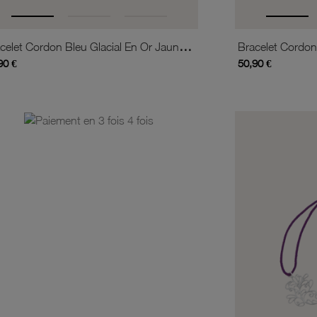
Bracelet Cordon Bleu Glacial En Or Jaune, Oxyde De Zirconium
90 €
50,90 €
is