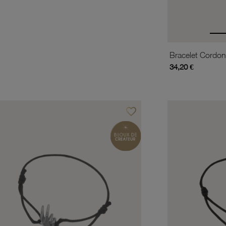
Bracelet Cordon
34,20 €
favorite_border
is
Ajouter à vos favoris