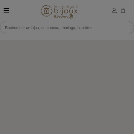
×
Sign in
Retour à l'accueil du site 
☰
You need to be logged in to save products in your wish list.
Rechercher un bijou, un cadeau, mariage, baptême...
Cancel
Sign in