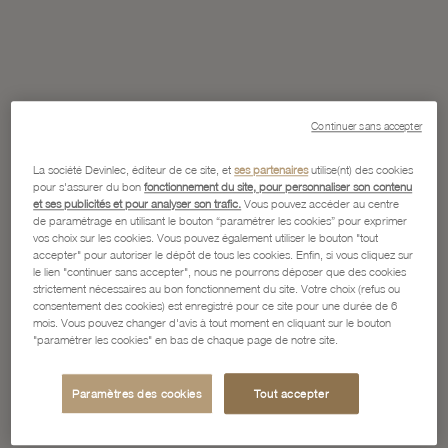
Continuer sans accepter
La société Devinlec, éditeur de ce site, et
ses partenaires
utilise(nt) des cookies
pour s'assurer du bon
fonctionnement du site, pour personnaliser son contenu
et ses publicités et pour analyser son trafic.
Vous pouvez accéder au centre
de paramétrage en utilisant le bouton “paramétrer les cookies” pour exprimer
vos choix sur les cookies. Vous pouvez également utiliser le bouton "tout
accepter" pour autoriser le dépôt de tous les cookies. Enfin, si vous cliquez sur
le lien "continuer sans accepter", nous ne pourrons déposer que des cookies
strictement nécessaires au bon fonctionnement du site. Votre choix (refus ou
consentement des cookies) est enregistré pour ce site pour une durée de 6
mois. Vous pouvez changer d'avis à tout moment en cliquant sur le bouton
"paramétrer les cookies" en bas de chaque page de notre site.
Paramètres des cookies
Tout accepter