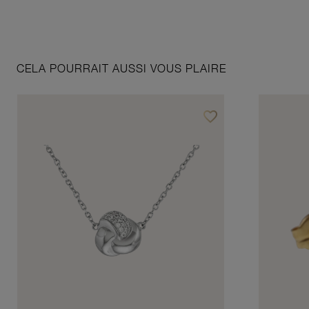
CELA POURRAIT AUSSI VOUS PLAIRE
favorite_border
Ajouter à vos favoris