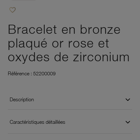
favorite_border
Ajouter à vos favoris
Bracelet en bronze
plaqué or rose et
oxydes de zirconium
Référence :
52200009
Description
Caractéristiques détaillées