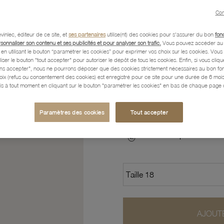
Con
Caractéristiques détaillées
vinlec, éditeur de ce site, et
ses partenaires
utilise(nt) des cookies pour s'assurer du bon
fon
rsonnaliser son contenu et ses publicités et pour analyser son trafic.
Vous pouvez accéder au 
n utilisant le bouton “paramétrer les cookies” pour exprimer vos choix sur les cookies. Vou
liser le bouton "tout accepter" pour autoriser le dépôt de tous les cookies. Enfin, si vous clique
ans accepter", nous ne pourrons déposer que des cookies strictement nécessaires au bon f
Paiement, Livraison, Retours
hoix (refus ou consentement des cookies) est enregistré pour ce site pour une durée de 6 mo
is à tout moment en cliquant sur le bouton "paramétrer les cookies" en bas de chaque page d
127
,10 €
Paramètres des cookies
Tout accepter
Profitez des paiements en
AJOUTE