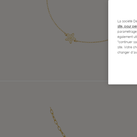
La société De
site, pour pe
paramétrage e
également uti
"continuer s
site. Votre c
changer d'av