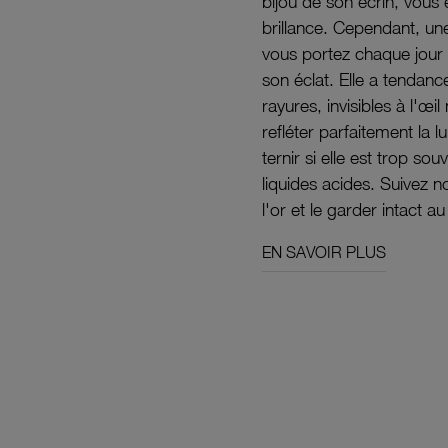
bijou de son écrin, vous 
brillance. Cependant, un
vous portez chaque jour 
son éclat. Elle a tendanc
rayures, invisibles à l'œ
refléter parfaitement la lu
ternir si elle est trop s
liquides acides. Suivez 
l'or et le garder intact au
EN SAVOIR PLUS