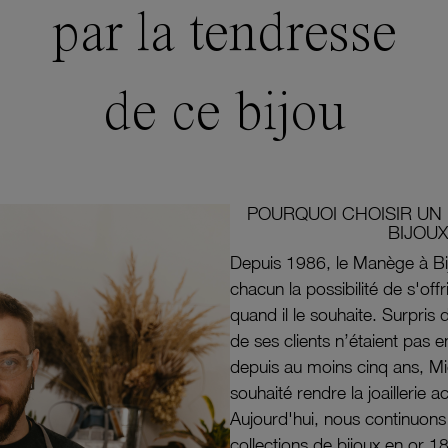
par la tendresse
de ce bijou
POURQUOI CHOISIR UN 
BIJOUX
Depuis 1986, le Manège à Bi
chacun la possibilité de s'off
quand il le souhaite. Surpri
de ses clients n’étaient pas e
depuis au moins cinq ans, M
souhaité rendre la joaillerie a
Aujourd'hui, nous continuon
collections de bijoux en or 1