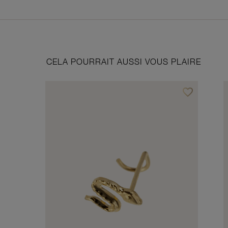
CELA POURRAIT AUSSI VOUS PLAIRE
favorite_border
Ajouter à vos f