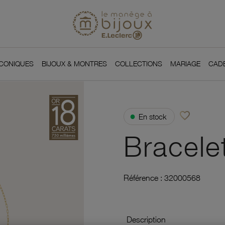
Si
Retour à l'accueil du
You
ICONIQUES
BIJOUX & MONTRES
COLLECTIONS
MARIAGE
CAD
favorite_border
●
En stock
Ajouter à vos f
Bracele
Référence :
32000568
Description