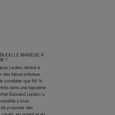
BIJOU LE MANÈGE À
® ?
joux Leclerc donne à
rir des bijoux précieux
s de constater que 66 %
ntrés dans une bijouterie
ichel-Édouard Leclerc a
ccessible à tous.
s de proposer des
8 carats, en argent et en