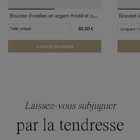
Boucles d'oreilles en argent rhodié et oxydes de zirconium
Bracelet i
Taille unique
52.20 €
AJOUTER AU PANIER
Laissez-vous subjuguer
par la tendresse