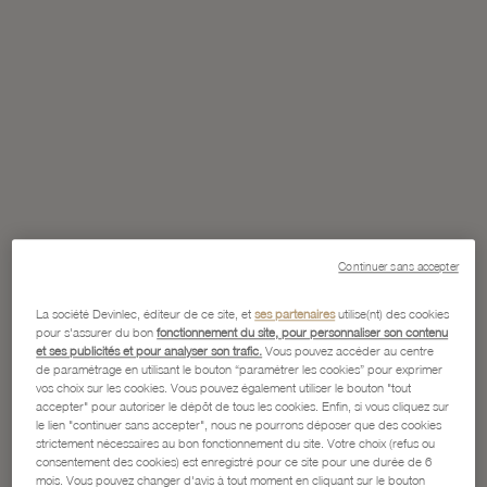
Continuer sans accepter
La société Devinlec, éditeur de ce site, et
ses partenaires
utilise(nt) des cookies
pour s'assurer du bon
fonctionnement du site, pour personnaliser son contenu
et ses publicités et pour analyser son trafic.
Vous pouvez accéder au centre
de paramétrage en utilisant le bouton “paramétrer les cookies” pour exprimer
vos choix sur les cookies. Vous pouvez également utiliser le bouton "tout
accepter" pour autoriser le dépôt de tous les cookies. Enfin, si vous cliquez sur
le lien "continuer sans accepter", nous ne pourrons déposer que des cookies
strictement nécessaires au bon fonctionnement du site. Votre choix (refus ou
consentement des cookies) est enregistré pour ce site pour une durée de 6
mois. Vous pouvez changer d'avis à tout moment en cliquant sur le bouton