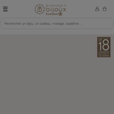
×
Sign in
Retour à l'accueil du site 
☰
You need to be logged in to save products in your wish list.
Rechercher un bijou, un cadeau, mariage, baptême...
Cancel
Sign in