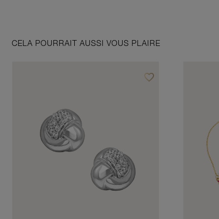
CELA POURRAIT AUSSI VOUS PLAIRE
favorite_border
Ajouter à vos favoris