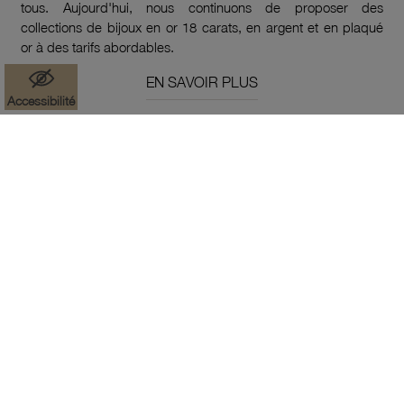
tous. Aujourd'hui, nous continuons de proposer des
collections de bijoux en or 18 carats, en argent et en plaqué
or à des tarifs abordables.
EN SAVOIR PLUS
Accessibilité