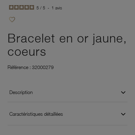
5
/
5
-
1
avis
favorite_border
Ajouter à vos favoris
Bracelet en or jaune,
coeurs
Référence :
32000279
Description
Caractéristiques détaillées