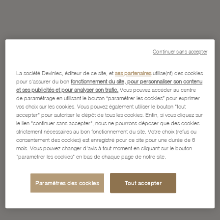
Continuer sans accepter
La société Devinlec, éditeur de ce site, et
ses partenaires
utilise(nt) des cookies
pour s'assurer du bon
fonctionnement du site, pour personnaliser son contenu
et ses publicités et pour analyser son trafic.
Vous pouvez accéder au centre
de paramétrage en utilisant le bouton “paramétrer les cookies” pour exprimer
vos choix sur les cookies. Vous pouvez également utiliser le bouton "tout
accepter" pour autoriser le dépôt de tous les cookies. Enfin, si vous cliquez sur
le lien "continuer sans accepter", nous ne pourrons déposer que des cookies
strictement nécessaires au bon fonctionnement du site. Votre choix (refus ou
consentement des cookies) est enregistré pour ce site pour une durée de 6
mois. Vous pouvez changer d'avis à tout moment en cliquant sur le bouton
"paramétrer les cookies" en bas de chaque page de notre site.
Paramètres des cookies
Tout accepter