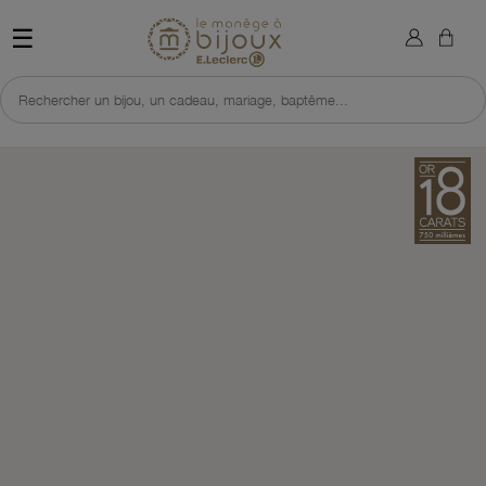
×
Sign in
Retour à l'accueil du site 
☰
You need to be logged in to save products in your wish list.
Rechercher un bijou, un cadeau, mariage, baptême...
Cancel
Sign in