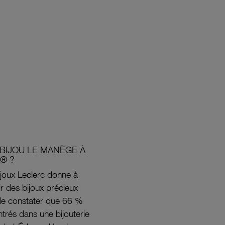
BIJOU LE MANÈGE À
® ?
joux Leclerc donne à
rir des bijoux précieux
s de constater que 66 %
ntrés dans une bijouterie