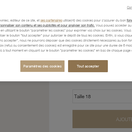
Con
Caractéristiques détaillées
vinlec, éditeur de ce site, et
ses partenaires
utilise(nt) des cookies pour s'assurer du bon
fon
rsonnaliser son contenu et ses publicités et pour analyser son trafic.
Vous pouvez accéder au 
n utilisant le bouton “paramétrer les cookies” pour exprimer vos choix sur les cookies. Vou
Paiement, Livraison, Retours
liser le bouton "tout accepter" pour autoriser le dépôt de tous les cookies. Enfin, si vous clique
ans accepter", nous ne pourrons déposer que des cookies strictement nécessaires au bon f
hoix (refus ou consentement des cookies) est enregistré pour ce site pour une durée de 6 mo
is à tout moment en cliquant sur le bouton "paramétrer les cookies" en bas de chaque page d
196
,70 €
Paramètres des cookies
Tout accepter
Profitez des paiements en
AJOUTE