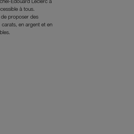
ichel-Édouard Leclerc a
ccessible à tous.
s de proposer des
8 carats, en argent et en
bles.