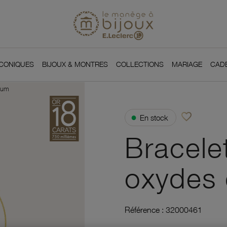
Si
Retour à l'accueil du
You
ICONIQUES
BIJOUX & MONTRES
COLLECTIONS
MARIAGE
CAD
nium
favorite_border
●
En stock
Ajouter à vos f
Bracelet
oxydes 
Référence :
32000461