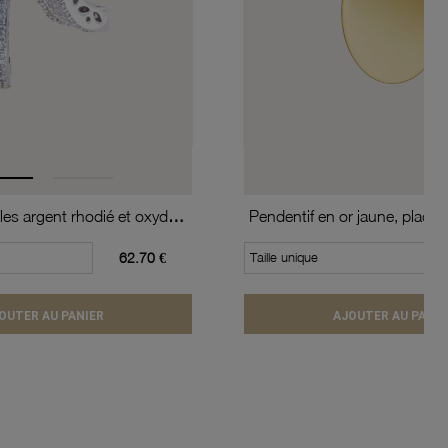
Boucles d'oreilles argent rhodié et oxydes de zirconium
Pendentif en or jaune, plaque
62.70 €
Taille unique
OUTER AU PANIER
AJOUTER AU PANIE