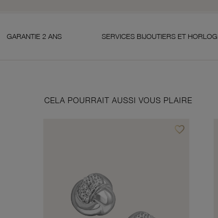
S
SERVICES BIJOUTIERS ET HORLOGERS
S
CELA POURRAIT AUSSI VOUS PLAIRE
favorite_border
Ajouter à vos f