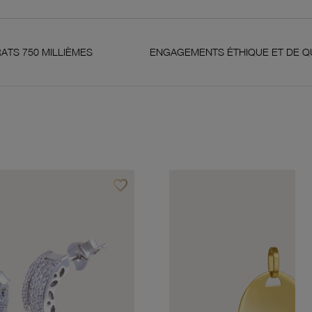
ES
ENGAGEMENTS ÉTHIQUE ET DE QUALITÉ
favorite_border
Ajouter à vos favoris