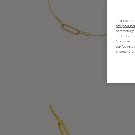
La société De
site, pour pe
paramétrage e
également uti
"continuer s
site. Votre c
changer d'av