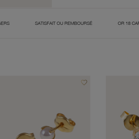
SATISFAIT OU REMBOURSÉ
OR 18 CARATS 750 MI
favorite_border
avoris
Ajouter à vos favoris