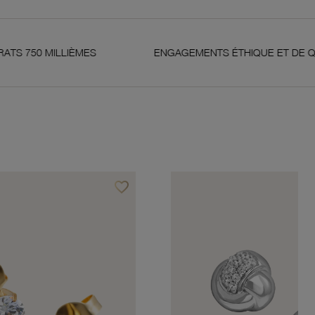
LLIÈMES
ENGAGEMENTS ÉTHIQUE ET DE QUALITÉ
favorite_border
Ajouter à vos favoris