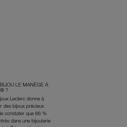
BIJOU LE MANÈGE À
® ?
joux Leclerc donne à
rir des bijoux précieux
s de constater que 66 %
ntrés dans une bijouterie