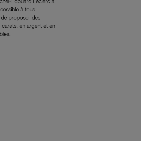
ichel-Édouard Leclerc a
ccessible à tous.
s de proposer des
8 carats, en argent et en
bles.