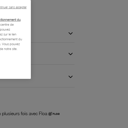
tinuer sans accepter
ctionnement du
centre de
s pouvez
z sur le lien
onctionnement du
is. Vous pouvez
e notre site.
 et Garantie
 plusieurs fois avec Floa