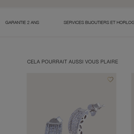
 2 ANS
SERVICES BIJOUTIERS ET HORLOGERS
CELA POURRAIT AUSSI VOUS PLAIRE
favorite_border
Ajouter à vos f