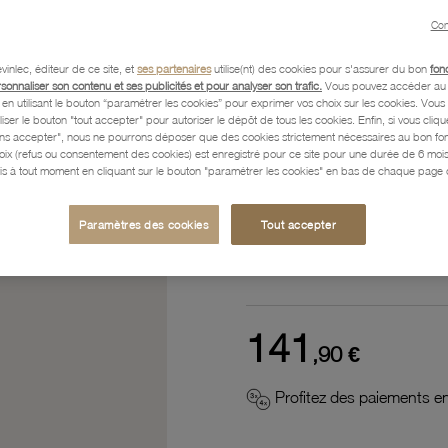
Con
Référence :
32000430
vinlec, éditeur de ce site, et
ses partenaires
utilise(nt) des cookies pour s'assurer du bon
fon
rsonnaliser son contenu et ses publicités et pour analyser son trafic.
Vous pouvez accéder au 
n utilisant le bouton “paramétrer les cookies” pour exprimer vos choix sur les cookies. Vou
Description
liser le bouton "tout accepter" pour autoriser le dépôt de tous les cookies. Enfin, si vous clique
ans accepter", nous ne pourrons déposer que des cookies strictement nécessaires au bon f
hoix (refus ou consentement des cookies) est enregistré pour ce site pour une durée de 6 mo
is à tout moment en cliquant sur le bouton "paramétrer les cookies" en bas de chaque page d
Caractéristiques détaillées
Paramètres des cookies
Tout accepter
Paiement, Livraison, Retours
141
,90 €
Profitez des paiements en