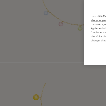
La société De
site, pour pe
paramétrage e
également uti
"continuer s
site. Votre c
changer d'av