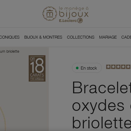
Si
Retour à l'accueil du
You
ICONIQUES
BIJOUX & MONTRES
COLLECTIONS
MARIAGE
CAD
um briolette
●
En stock
Bracelet
oxydes 
briolett