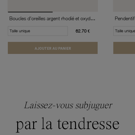
Boucles d'oreilles argent rhodié et oxydes de zirconium
Pendentif
Taille unique
62.70 €
Taille uniqu
AJOUTER AU PANIER
Laissez-vous subjuguer
par la tendresse