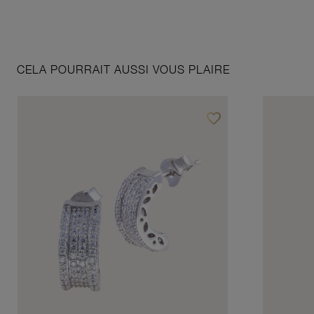
CELA POURRAIT AUSSI VOUS PLAIRE
favorite_border
Ajouter à vos favoris