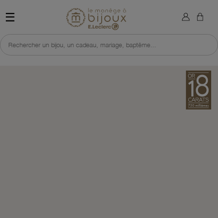
×
Sign in
Retour à l'accueil du site 
☰
You need to be logged in to save products in your wish list.
Rechercher un bijou, un cadeau, mariage, baptême...
Cancel
Sign in