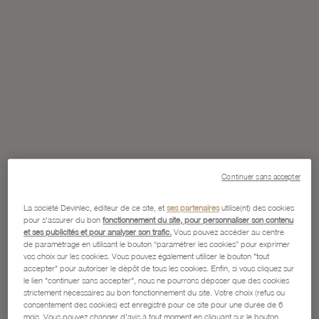
Continuer sans accepter
La société Devinlec, éditeur de ce site, et
ses partenaires
utilise(nt) des cookies
pour s'assurer du bon
fonctionnement du site, pour personnaliser son contenu
et ses publicités et pour analyser son trafic.
Vous pouvez accéder au centre
de paramétrage en utilisant le bouton “paramétrer les cookies” pour exprimer
vos choix sur les cookies. Vous pouvez également utiliser le bouton "tout
accepter" pour autoriser le dépôt de tous les cookies. Enfin, si vous cliquez sur
le lien "continuer sans accepter", nous ne pourrons déposer que des cookies
strictement nécessaires au bon fonctionnement du site. Votre choix (refus ou
consentement des cookies) est enregistré pour ce site pour une durée de 6
mois. Vous pouvez changer d'avis à tout moment en cliquant sur le bouton