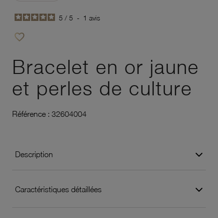
5
/
5
-
1
avis
favorite_border
Ajouter à vos favoris
Bracelet en or jaune
et perles de culture
Référence :
32604004
Description
Caractéristiques détaillées