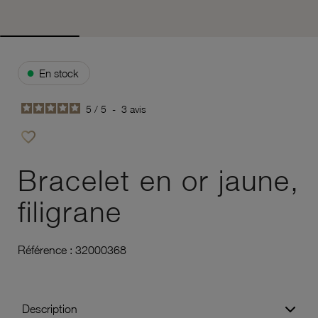
●
En stock
5
/
5
-
3
avis
favorite_border
Ajouter à vos favoris
Bracelet en or jaune,
filigrane
Référence :
32000368
Description