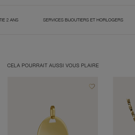
S
SERVICES BIJOUTIERS ET HORLOGERS
S
CELA POURRAIT AUSSI VOUS PLAIRE
favorite_border
Ajouter à vos favoris