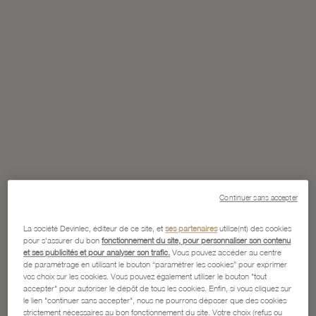
Continuer sans accepter
La société Devinlec, éditeur de ce site, et
ses partenaires
utilise(nt) des cookies
pour s'assurer du bon
fonctionnement du site, pour personnaliser son contenu
et ses publicités et pour analyser son trafic.
Vous pouvez accéder au centre
de paramétrage en utilisant le bouton “paramétrer les cookies” pour exprimer
vos choix sur les cookies. Vous pouvez également utiliser le bouton "tout
accepter" pour autoriser le dépôt de tous les cookies. Enfin, si vous cliquez sur
le lien "continuer sans accepter", nous ne pourrons déposer que des cookies
strictement nécessaires au bon fonctionnement du site. Votre choix (refus ou