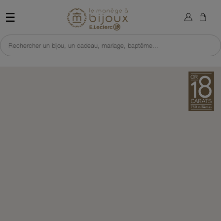
×
Sign in
Retour à l'accueil du site 
☰
You need to be logged in to save products in your wish list.
Rechercher un bijou, un cadeau, mariage, baptême...
Cancel
Sign in