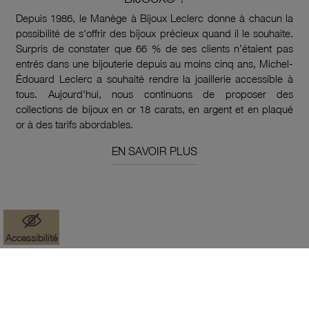
Depuis 1986, le Manège à Bijoux Leclerc donne à chacun la
possibilité de s'offrir des bijoux précieux quand il le souhaite.
Surpris de constater que 66 % de ses clients n’étaient pas
entrés dans une bijouterie depuis au moins cinq ans, Michel-
Édouard Leclerc a souhaité rendre la joaillerie accessible à
tous. Aujourd'hui, nous continuons de proposer des
collections de bijoux en or 18 carats, en argent et en plaqué
or à des tarifs abordables.
EN SAVOIR PLUS
Accessibilité