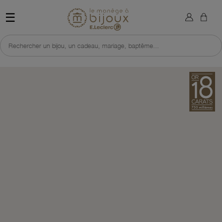
×
Sign in
Retour à l'accueil du site 
☰
You need to be logged in to save products in your wish list.
Rechercher un bijou, un cadeau, mariage, baptême...
Cancel
Sign in