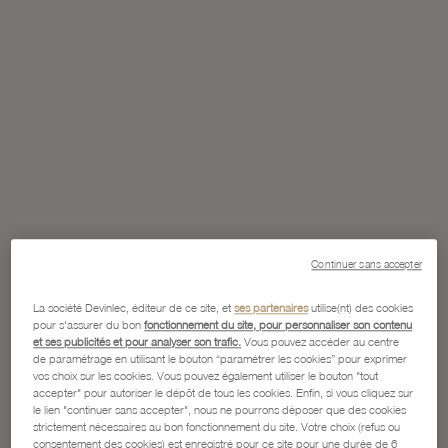
Continuer sans accepter
La société Devinlec, éditeur de ce site, et
ses partenaires
utilise(nt) des cookies
pour s'assurer du bon
fonctionnement du site, pour personnaliser son contenu
et ses publicités et pour analyser son trafic.
Vous pouvez accéder au centre
de paramétrage en utilisant le bouton “paramétrer les cookies” pour exprimer
vos choix sur les cookies. Vous pouvez également utiliser le bouton "tout
accepter" pour autoriser le dépôt de tous les cookies. Enfin, si vous cliquez sur
le lien "continuer sans accepter", nous ne pourrons déposer que des cookies
strictement nécessaires au bon fonctionnement du site. Votre choix (refus ou
consentement des cookies) est enregistré pour ce site pour une durée de 6