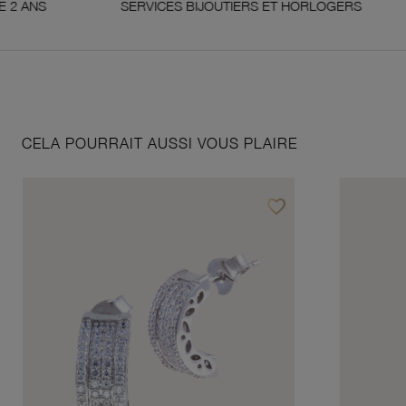
SERVICES BIJOUTIERS ET HORLOGERS
SAT
CELA POURRAIT AUSSI VOUS PLAIRE
favorite_border
Ajouter à vos favoris