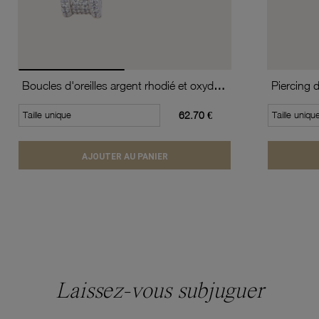
Boucles d'oreilles argent rhodié et oxydes de zirconium
Piercing 
Taille unique
62.70 €
Taille uniqu
AJOUTER AU PANIER
Laissez-vous subjuguer