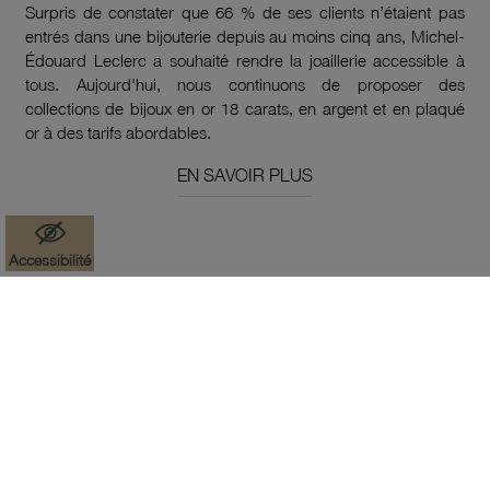
Surpris de constater que 66 % de ses clients n’étaient pas
entrés dans une bijouterie depuis au moins cinq ans, Michel-
Édouard Leclerc a souhaité rendre la joaillerie accessible à
tous. Aujourd'hui, nous continuons de proposer des
collections de bijoux en or 18 carats, en argent et en plaqué
or à des tarifs abordables.
EN SAVOIR PLUS
Accessibilité