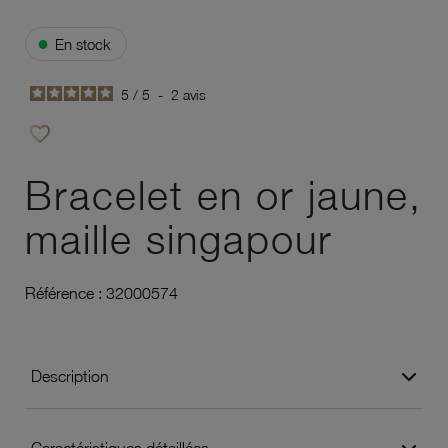
●
En stock
5
/
5
-
2
avis
favorite_border
Ajouter à vos favoris
Bracelet en or jaune,
maille singapour
Référence :
32000574
Description
Caractéristiques détaillées