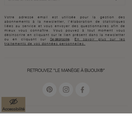
Votre adresse email est utilisée pour la gestion des
abonnements à la newsletter, l'élaboration de statistiques
liées au service et vous envoyer des questionnaires afin de
mieux vous connaître. Vous pouvez à tout moment vous
désinscrire en cliquant sur le lien présent dans la newsletter
ou en cliquant sur
Se désinscrire
.
En savoir plus sur les
traitements de vos données personnelles.
RETROUVEZ "LE MANÈGE À BIJOUX®"
Accessibilité