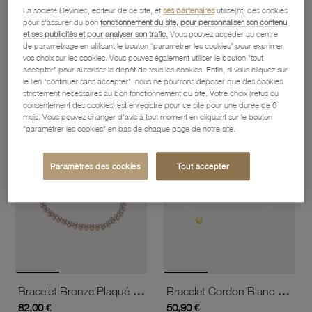
La société Devinlec, éditeur de ce site, et
ses partenaires
utilise(nt) des cookies
pour s'assurer du bon
fonctionnement du site, pour personnaliser son contenu
et ses publicités et pour analyser son trafic.
Vous pouvez accéder au centre
Bracelet Bronze En Plaqué Or Rose Et Oxydes De Zirconium
Bracelet Bronze Plaqué Or Rose Et Oxydes De Zirconium
de paramétrage en utilisant le bouton “paramétrer les cookies” pour exprimer
113,60 €
58,10 €
vos choix sur les cookies. Vous pouvez également utiliser le bouton "tout
accepter" pour autoriser le dépôt de tous les cookies. Enfin, si vous cliquez sur
le lien "continuer sans accepter", nous ne pourrons déposer que des cookies
strictement nécessaires au bon fonctionnement du site. Votre choix (refus ou
favorite_border
favorite_border
consentement des cookies) est enregistré pour ce site pour une durée de 6
Ajouter à vos favoris
Ajouter 
mois. Vous pouvez changer d'avis à tout moment en cliquant sur le bouton
"paramétrer les cookies" en bas de chaque page de notre site.
Paramètres des cookies
Tout accepter
Bracelet Bronze Plaqué Or Rose Et Oxydes De Zirconium
Bracelet Cordon Blanc En Or Jaune, Oxyde De Zirconium
82,00 €
50,90 €