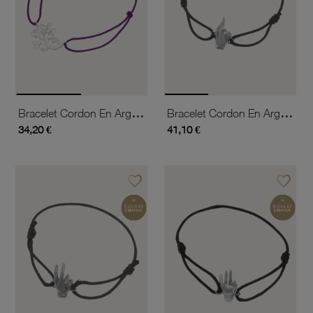
Bracelet Cordon En Argent Rhodié
Bracelet Cordon En Argent Rhodié, Signe De La Chance
34,20 €
41,10 €
favorite_border
favorite_border
Ajouter à vos favoris
Ajouter 