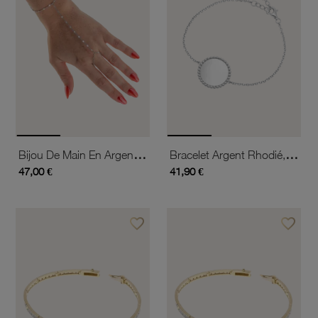
Bijou De Main En Argent Rhodié
Bracelet Argent Rhodié, Plaque Ronde Perlée 18 Mm
47,00 €
41,90 €
favorite_border
favorite_border
Ajouter à vos favoris
Ajouter 