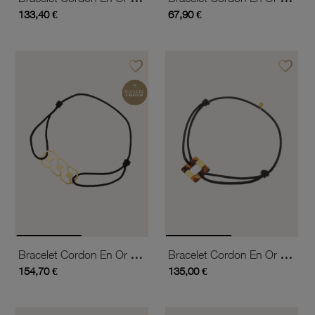
133,40 €
67,90 €
favorite_border
favorite_border
Ajouter à vos favoris
Ajouter 
Bracelet Cordon En Or Jaune
Bracelet Cordon En Or Jaune Et Acétate, Carré
154,70 €
135,00 €