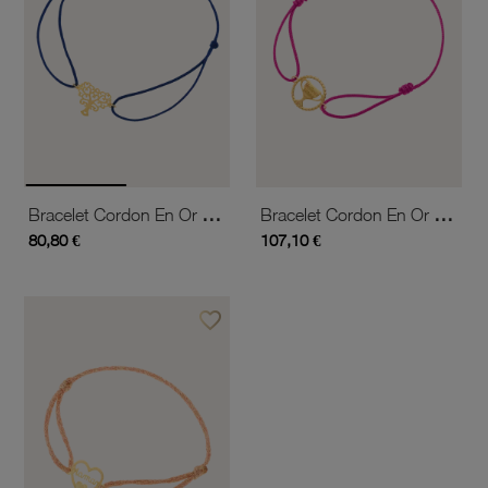
Bracelet Cordon En Or Jaune, Arbre De Vie
Bracelet Cordon En Or Jaune, Coupe
80,80 €
107,10 €
favorite_border
Ajouter à vos favoris