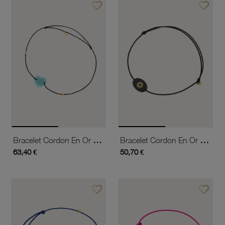
favorite_border
favorite_border
Ajouter à vos favoris
Ajouter 
Bracelet Cordon En Or Jaune Et Amazonite
Bracelet Cordon En Or Jaune Et Onyx, Soleil
63,40 €
50,70 €
favorite_border
favorite_border
Ajouter à vos favoris
Ajouter 