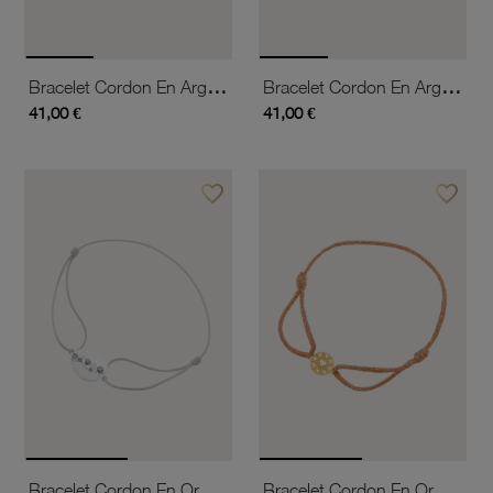
Bracelet Cordon En Argent Rhodié, Signe De La Provocation Anglaise
Bracelet Cordon En Argent Rhodié, Signe Ok
41,00 €
41,00 €
favorite_border
favorite_border
Ajouter à vos favoris
Ajouter 
Bracelet Cordon En Or Gris Et Laque Pailletée
Bracelet Cordon En Or Jaune