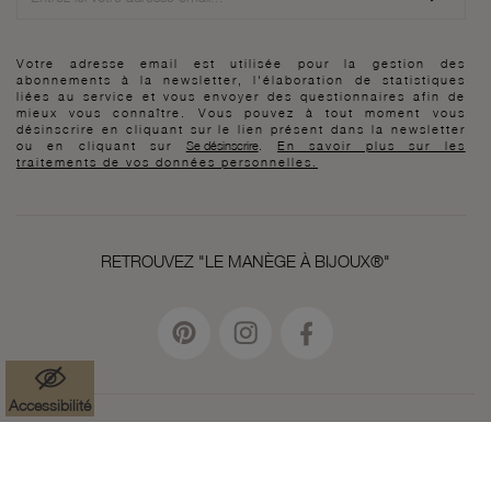
Votre adresse email est utilisée pour la gestion des
abonnements à la newsletter, l'élaboration de statistiques
liées au service et vous envoyer des questionnaires afin de
mieux vous connaître. Vous pouvez à tout moment vous
désinscrire en cliquant sur le lien présent dans la newsletter
ou en cliquant sur
Se désinscrire
.
En savoir plus sur les
traitements de vos données personnelles.
RETROUVEZ "LE MANÈGE À BIJOUX®"
Accessibilité