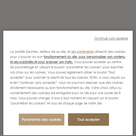
Continuer sans accepter
La société Devinlec, éditeur de ce site, et
ses partenaires
utilise(nt) des cookies
pour s'assurer du bon
fonctionnement du site, pour personnaliser son contenu
et ses publicités et pour analyser son trafic.
Vous pouvez accéder au centre
de paramétrage en utilisant le bouton “paramétrer les cookies” pour exprimer
vos choix sur les cookies. Vous pouvez également utiliser le bouton "tout
accepter" pour autoriser le dépôt de tous les cookies. Enfin, si vous cliquez sur
le lien "continuer sans accepter", nous ne pourrons déposer que des cookies
strictement nécessaires au bon fonctionnement du site. Votre choix (refus ou
consentement des cookies) est enregistré pour ce site pour une durée de 6
mois. Vous pouvez changer d'avis à tout moment en cliquant sur le bouton
"paramétrer les cookies" en bas de chaque page de notre site.
Paramètres des cookies
Tout accepter