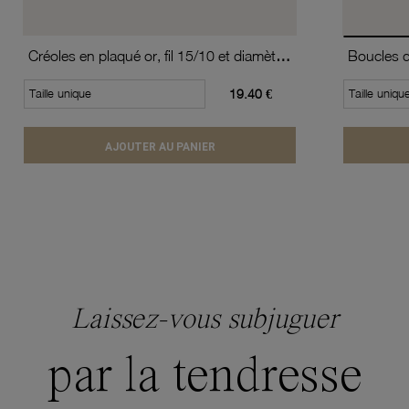
Créoles en plaqué or, fil 15/10 et diamètre 20 mm
Boucles d'
Taille unique
19.40 €
Taille uniqu
AJOUTER AU PANIER
Laissez-vous subjuguer
par la tendresse