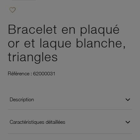
favorite_border
Ajouter à vos favoris
Bracelet en plaqué
or et laque blanche,
triangles
Référence :
62000031
Description
Caractéristiques détaillées