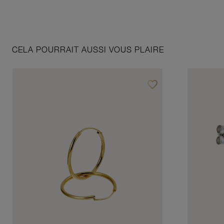
CELA POURRAIT AUSSI VOUS PLAIRE
favorite_border
Ajouter à vos favoris