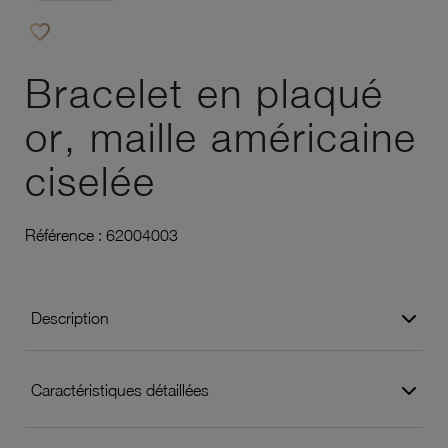
favorite_border
Ajouter à vos favoris
Bracelet en plaqué
or, maille américaine
ciselée
Référence :
62004003
Description
Caractéristiques détaillées