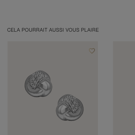
CELA POURRAIT AUSSI VOUS PLAIRE
favorite_border
Ajouter à vos favoris