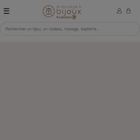
×
Sign in
Retour à l'accueil du site 
☰
You need to be logged in to save products in your wish list.
Rechercher un bijou, un cadeau, mariage, baptême...
Cancel
Sign in