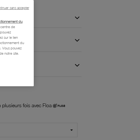
tinuer sans accepter
ctionnement du
centre de
s pouvez
z sur le lien
onctionnement du
is. Vous pouvez
e notre site.
 et Garantie
 plusieurs fois avec Floa