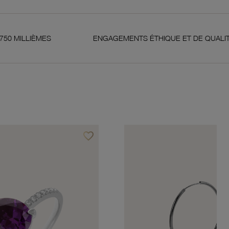
ES
ENGAGEMENTS ÉTHIQUE ET DE QUALITÉ
favorite_border
Ajouter à vos favoris