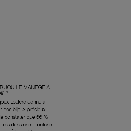
BIJOU LE MANÈGE À
® ?
joux Leclerc donne à
rir des bijoux précieux
s de constater que 66 %
ntrés dans une bijouterie