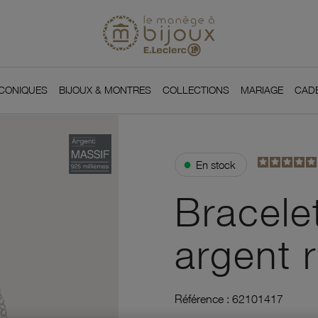
Si
Retour à l'accueil du
You
ICONIQUES
BIJOUX & MONTRES
COLLECTIONS
MARIAGE
CAD
●
En stock
Bracelet
argent 
Référence :
62101417