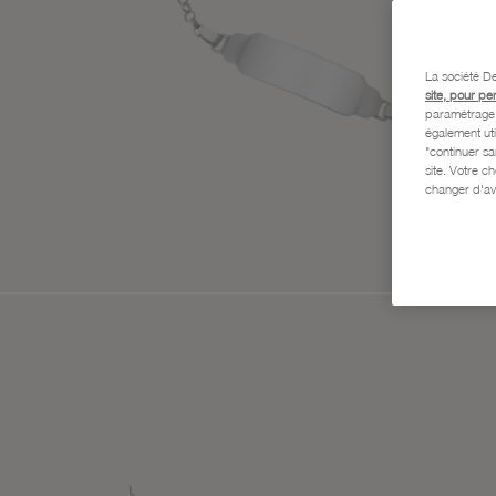
La société De
site, pour pe
paramétrage e
également uti
"continuer s
site. Votre c
changer d'av