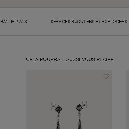
NS
SERVICES BIJOUTIERS ET HORLOGERS
S
CELA POURRAIT AUSSI VOUS PLAIRE
favorite_border
Ajouter à vos f