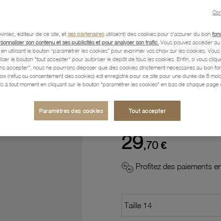
Con
Description
vinlec, éditeur de ce site, et
ses partenaires
utilise(nt) des cookies pour s'assurer du bon
fon
rsonnaliser son contenu et ses publicités et pour analyser son trafic.
Vous pouvez accéder au 
n utilisant le bouton “paramétrer les cookies” pour exprimer vos choix sur les cookies. Vou
liser le bouton "tout accepter" pour autoriser le dépôt de tous les cookies. Enfin, si vous clique
Caractéristiques détaillées
ans accepter", nous ne pourrons déposer que des cookies strictement nécessaires au bon f
hoix (refus ou consentement des cookies) est enregistré pour ce site pour une durée de 6 mo
is à tout moment en cliquant sur le bouton "paramétrer les cookies" en bas de chaque page d
Paiement, Livraison, Retours
Paramètres des cookies
Tout accepter
29
,70 €
Profitez des paiements en