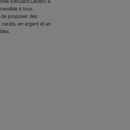
ichel-Édouard Leclerc a
ccessible à tous.
s de proposer des
8 carats, en argent et en
bles.