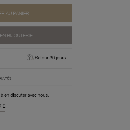
R AU PANIER
 EN BIJOUTERIE
Retour 30 jours
ouvrés
 à en discuter avec nous.
IE