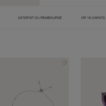
ATISFAIT OU REMBOURSÉ
OR 18 CARATS 750 MILLIÈM
favorite_border
avoris
Ajouter à vos favoris