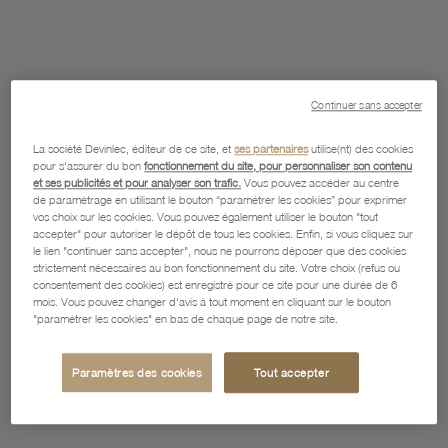
Continuer sans accepter
La société Devinlec, éditeur de ce site, et
ses partenaires
utilise(nt) des cookies
pour s'assurer du bon
fonctionnement du site, pour personnaliser son contenu
et ses publicités et pour analyser son trafic.
Vous pouvez accéder au centre
de paramétrage en utilisant le bouton “paramétrer les cookies” pour exprimer
vos choix sur les cookies. Vous pouvez également utiliser le bouton "tout
accepter" pour autoriser le dépôt de tous les cookies. Enfin, si vous cliquez sur
le lien "continuer sans accepter", nous ne pourrons déposer que des cookies
strictement nécessaires au bon fonctionnement du site. Votre choix (refus ou
consentement des cookies) est enregistré pour ce site pour une durée de 6
mois. Vous pouvez changer d'avis à tout moment en cliquant sur le bouton
"paramétrer les cookies" en bas de chaque page de notre site.
Paramètres des cookies
Tout accepter