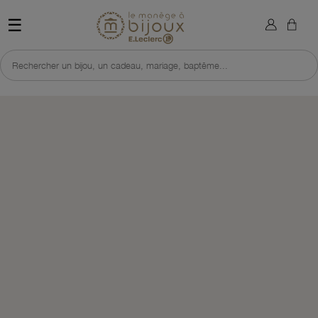
×
Sign in
Retour à l'accueil du site 
☰
You need to be logged in to save products in your wish list.
Rechercher un bijou, un cadeau, mariage, baptême...
Cancel
Sign in