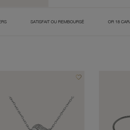
SATISFAIT OU REMBOURSÉ
OR 18 CARATS 750 MIL
favorite_border
avoris
Ajouter à vos favoris