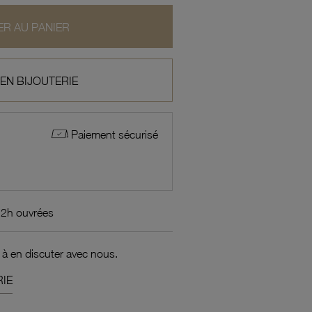
R AU PANIER
 EN BIJOUTERIE
Paiement sécurisé
72h ouvrées
 à en discuter avec nous.
IE