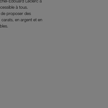
ichel-Édouard Leclerc a
ccessible à tous.
s de proposer des
8 carats, en argent et en
bles.