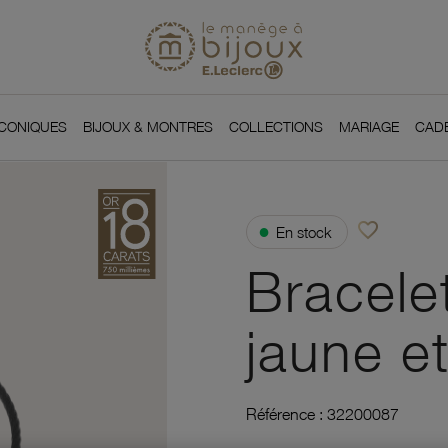
Si
Retour à l'accueil du
You
ICONIQUES
BIJOUX & MONTRES
COLLECTIONS
MARIAGE
CAD
favorite_border
●
En stock
Ajouter à vos f
Bracele
jaune et
Référence :
32200087