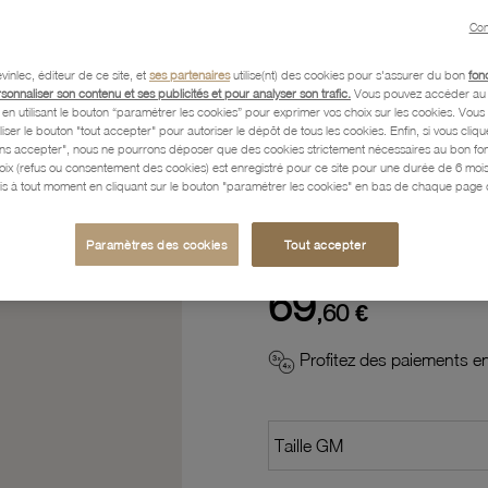
Con
Description
vinlec, éditeur de ce site, et
ses partenaires
utilise(nt) des cookies pour s'assurer du bon
fon
rsonnaliser son contenu et ses publicités et pour analyser son trafic.
Vous pouvez accéder au 
n utilisant le bouton “paramétrer les cookies” pour exprimer vos choix sur les cookies. Vou
Caractéristiques détaillées
liser le bouton "tout accepter" pour autoriser le dépôt de tous les cookies. Enfin, si vous clique
ans accepter", nous ne pourrons déposer que des cookies strictement nécessaires au bon f
hoix (refus ou consentement des cookies) est enregistré pour ce site pour une durée de 6 mo
is à tout moment en cliquant sur le bouton "paramétrer les cookies" en bas de chaque page d
Paiement, Livraison, Retours
Paramètres des cookies
Tout accepter
69
,60 €
Profitez des paiements en