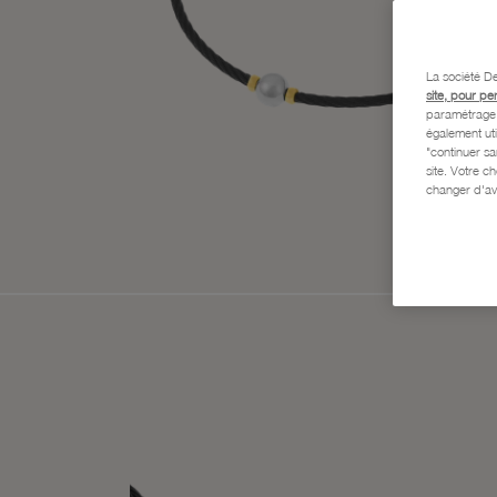
La société De
site, pour pe
paramétrage e
également uti
"continuer s
site. Votre c
changer d'av