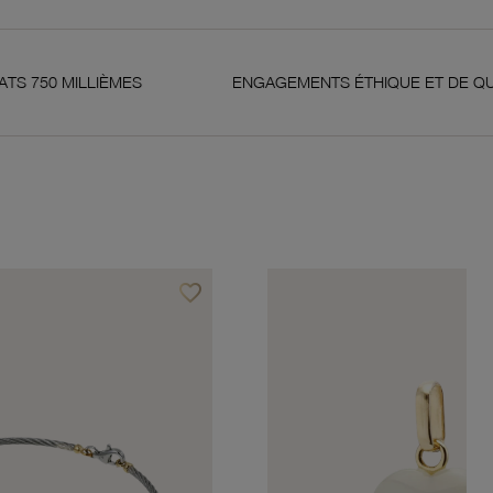
LIÈMES
ENGAGEMENTS ÉTHIQUE ET DE QUALITÉ
favorite_border
Ajouter à vos favoris