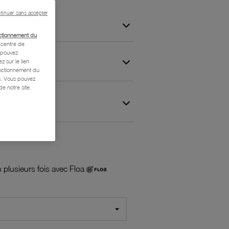
tinuer sans accepter
ctionnement du
centre de
s pouvez
z sur le lien
onctionnement du
is. Vous pouvez
e notre site.
 et Garantie
 plusieurs fois avec Floa