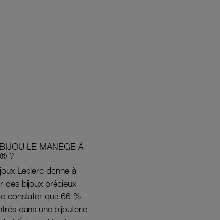
BIJOU LE MANÈGE À
® ?
joux Leclerc donne à
rir des bijoux précieux
s de constater que 66 %
ntrés dans une bijouterie