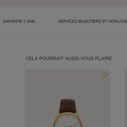
2 ANS
SERVICES BIJOUTIERS ET HORLOGERS
CELA POURRAIT AUSSI VOUS PLAIRE
favorite_border
Ajouter à vos f