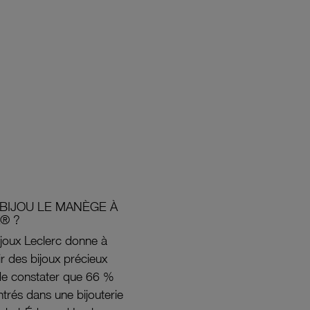
BIJOU LE MANÈGE À
® ?
joux Leclerc donne à
rir des bijoux précieux
s de constater que 66 %
ntrés dans une bijouterie