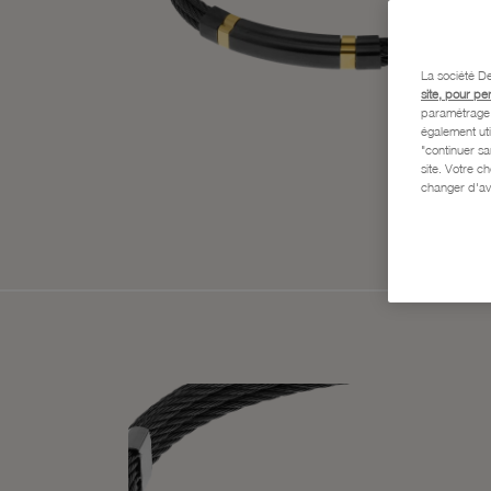
La société De
site, pour pe
paramétrage e
également uti
"continuer s
site. Votre c
changer d'av