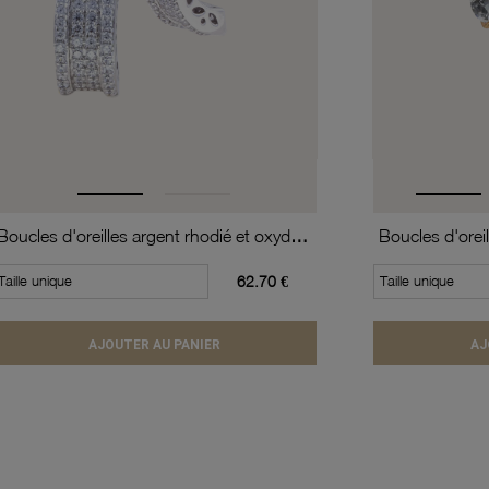
Boucles d'oreilles argent rhodié et oxydes de zirconium
Taille unique
62.70 €
Taille unique
AJOUTER AU PANIER
AJ