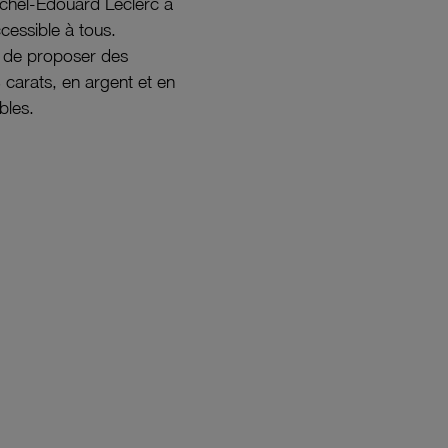
ichel-Édouard Leclerc a
ccessible à tous.
s de proposer des
8 carats, en argent et en
bles.