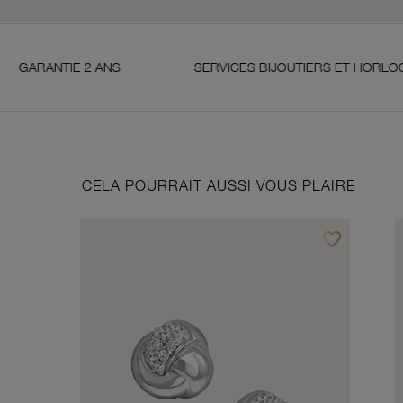
 2 ANS
SERVICES BIJOUTIERS ET HORLOGERS
CELA POURRAIT AUSSI VOUS PLAIRE
favorite_border
Ajouter à vos f