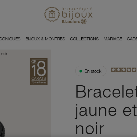
Si
Retour à l'accueil du
You
ICONIQUES
BIJOUX & MONTRES
COLLECTIONS
MARIAGE
CAD
 noir
●
En stock
Bracele
jaune et
noir