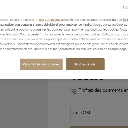
Con
Référence :
32200090
vinlec, éditeur de ce site, et
ses partenaires
utilise(nt) des cookies pour s'assurer du bon
fon
rsonnaliser son contenu et ses publicités et pour analyser son trafic.
Vous pouvez accéder au 
n utilisant le bouton “paramétrer les cookies” pour exprimer vos choix sur les cookies. Vou
Caractéristiques détaillées
liser le bouton "tout accepter" pour autoriser le dépôt de tous les cookies. Enfin, si vous clique
ans accepter", nous ne pourrons déposer que des cookies strictement nécessaires au bon f
hoix (refus ou consentement des cookies) est enregistré pour ce site pour une durée de 6 mo
is à tout moment en cliquant sur le bouton "paramétrer les cookies" en bas de chaque page d
Paiement, Livraison, Retours
Paramètres des cookies
Tout accepter
133
,20 €
Profitez des paiements en