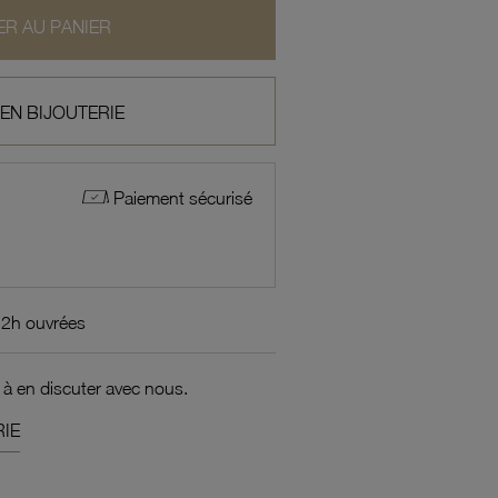
R AU PANIER
 EN BIJOUTERIE
Paiement sécurisé
72h ouvrées
 à en discuter avec nous.
IE