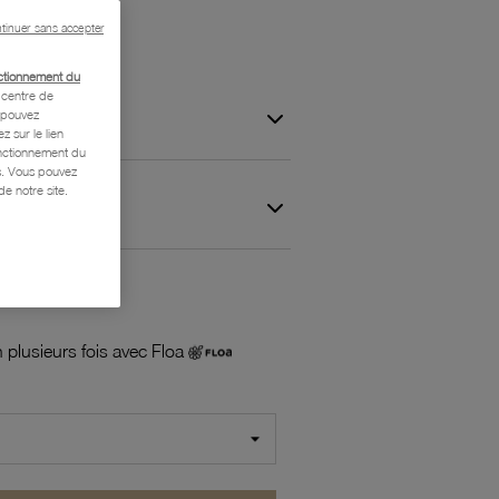
tinuer sans accepter
ctionnement du
centre de
s pouvez
z sur le lien
onctionnement du
is. Vous pouvez
e notre site.
 et Garantie
 plusieurs fois avec Floa