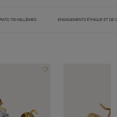
LLIÈMES
ENGAGEMENTS ÉTHIQUE ET DE QUALITÉ
favorite_border
Ajouter à vos favoris