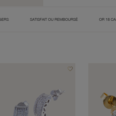
SATISFAIT OU REMBOURSÉ
OR 18 CARATS 750 MI
favorite_border
avoris
Ajouter à vos favoris