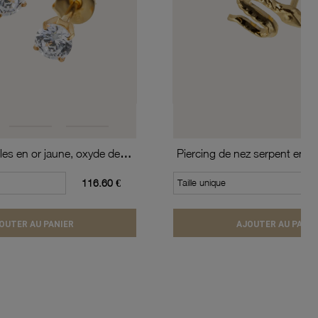
Boucles d'oreilles en or jaune, oxyde de zirconium (moyen modèle).
Piercing de nez serpent en or
116.60 €
Taille unique
OUTER AU PANIER
AJOUTER AU PANIE