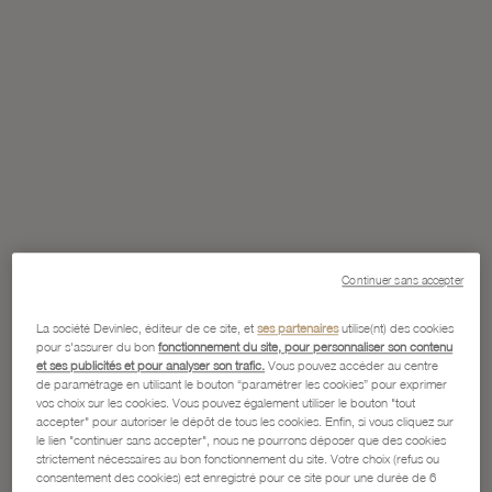
Continuer sans accepter
La société Devinlec, éditeur de ce site, et
ses partenaires
utilise(nt) des cookies
pour s'assurer du bon
fonctionnement du site, pour personnaliser son contenu
et ses publicités et pour analyser son trafic.
Vous pouvez accéder au centre
de paramétrage en utilisant le bouton “paramétrer les cookies” pour exprimer
vos choix sur les cookies. Vous pouvez également utiliser le bouton "tout
accepter" pour autoriser le dépôt de tous les cookies. Enfin, si vous cliquez sur
le lien "continuer sans accepter", nous ne pourrons déposer que des cookies
strictement nécessaires au bon fonctionnement du site. Votre choix (refus ou
consentement des cookies) est enregistré pour ce site pour une durée de 6