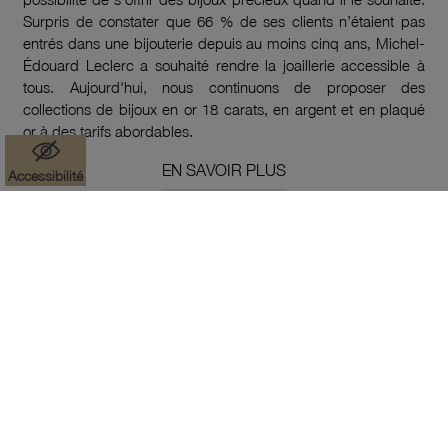
Surpris de constater que 66 % de ses clients n’étaient pas
entrés dans une bijouterie depuis au moins cinq ans, Michel-
Édouard Leclerc a souhaité rendre la joaillerie accessible à
tous. Aujourd'hui, nous continuons de proposer des
collections de bijoux en or 18 carats, en argent et en plaqué
or à des tarifs abordables.
EN SAVOIR PLUS
Accessibilité