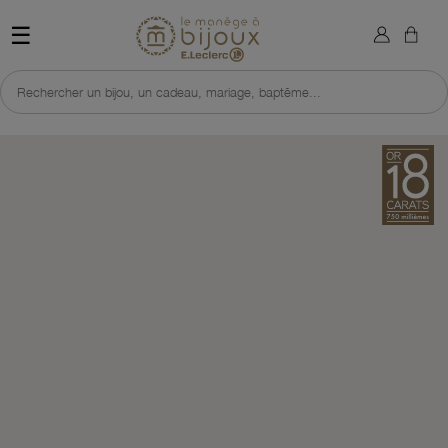
×
Sign in
Retour à l'accueil du site 
☰
You need to be logged in to save products in your wish list.
Rechercher un bijou, un cadeau, mariage, baptême...
Cancel
Sign in