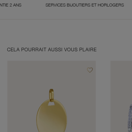
NS
SERVICES BIJOUTIERS ET HORLOGERS
CELA POURRAIT AUSSI VOUS PLAIRE
favorite_border
Ajouter à vos favoris