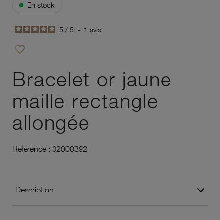
●
En stock
5
/
5
-
1
avis
favorite_border
Ajouter à vos favoris
Bracelet or jaune
maille rectangle
allongée
Référence :
32000392
Description