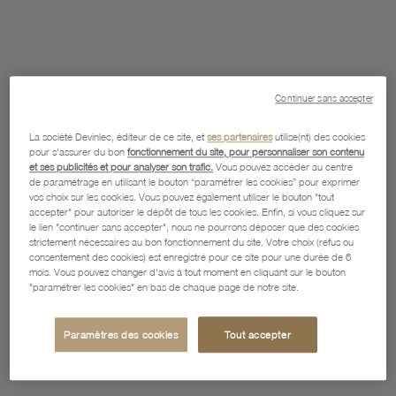
Continuer sans accepter
La société Devinlec, éditeur de ce site, et
ses partenaires
utilise(nt) des cookies
pour s'assurer du bon
fonctionnement du site, pour personnaliser son contenu
et ses publicités et pour analyser son trafic.
Vous pouvez accéder au centre
de paramétrage en utilisant le bouton “paramétrer les cookies” pour exprimer
vos choix sur les cookies. Vous pouvez également utiliser le bouton "tout
accepter" pour autoriser le dépôt de tous les cookies. Enfin, si vous cliquez sur
le lien "continuer sans accepter", nous ne pourrons déposer que des cookies
strictement nécessaires au bon fonctionnement du site. Votre choix (refus ou
consentement des cookies) est enregistré pour ce site pour une durée de 6
mois. Vous pouvez changer d'avis à tout moment en cliquant sur le bouton
"paramétrer les cookies" en bas de chaque page de notre site.
Paramètres des cookies
Tout accepter