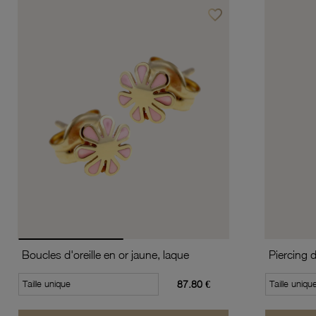
favorite_border
Ajouter à vos favoris
Boucles d'oreille en or jaune, laque
Piercing 
Taille unique
87.80 €
Taille uniqu