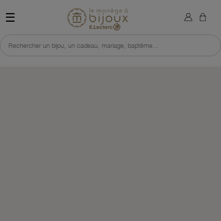
×
Sign in
Retour à l'accueil du site 
☰
You need to be logged in to save products in your wish list.
Rechercher un bijou, un cadeau, mariage, baptême...
Cancel
Sign in