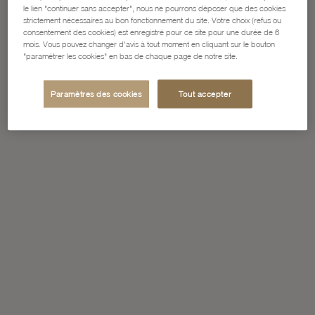
le lien "continuer sans accepter", nous ne pourrons déposer que des cookies
strictement nécessaires au bon fonctionnement du site. Votre choix (refus ou
consentement des cookies) est enregistré pour ce site pour une durée de 6
mois. Vous pouvez changer d'avis à tout moment en cliquant sur le bouton
"paramétrer les cookies" en bas de chaque page de notre site.
Paramètres des cookies
Tout accepter