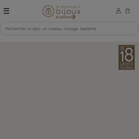
×
Sign in
Retour à l'accueil du site 
☰
You need to be logged in to save products in your wish list.
Rechercher un bijou, un cadeau, mariage, baptême...
Cancel
Sign in