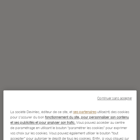
Continuer sans accepter
La société Devinlec, éditeur de ce site, et
ses partenaires
utilise(nt) des cookies
pour s'assurer du bon
fonctionnement du site, pour personnaliser son contenu
et ses publicités et pour analyser son trafic.
Vous pouvez accéder au centre
de paramétrage en utilisant le bouton “paramétrer les cookies” pour exprimer
vos choix sur les cookies. Vous pouvez également utiliser le bouton "tout
accepter" pour autoriser le dépôt de tous les cookies. Enfin, si vous cliquez sur