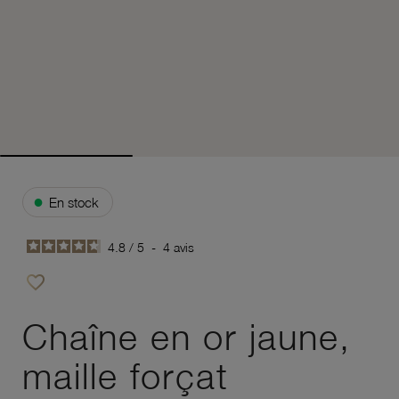
●
En stock
4.8
/
5
-
4
avis
favorite_border
Ajouter à vos favoris
Chaîne en or jaune,
maille forçat