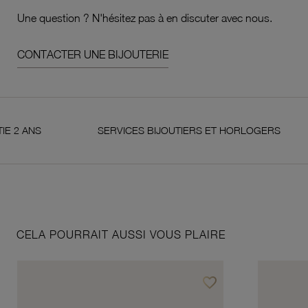
Une question ? N'hésitez pas à en discuter avec nous.
CONTACTER UNE BIJOUTERIE
SERVICES BIJOUTIERS ET HORLOGERS
SA
CELA POURRAIT AUSSI VOUS PLAIRE
favorite_border
Ajouter à vos favoris