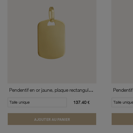
Pendentif en or jaune, plaque rectangulaire
Pendentif
Taille unique
137.40 €
Taille uniqu
AJOUTER AU PANIER