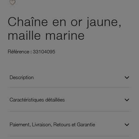
favorite_border
Ajouter à vos favoris
Chaîne en or jaune,
maille marine
Référence :
33104095
Description
Caractéristiques détaillées
Paiement, Livraison, Retours et Garantie