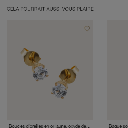
CELA POURRAIT AUSSI VOUS PLAIRE
favorite_border
Ajouter à vos favoris
Boucles d'oreilles en or jaune, oxyde de zirconium (moyen modèle).