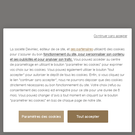
Continuer sans accepter
La société Devinlec, éditeur de ce site, et
ses partenaires
utilise(nt) des cookies
pour s'assurer du bon
fonctionnement du site, pour personnaliser son contenu
et ses publicités et pour analyser son trafic.
Vous pouvez accéder au centre
de paramétrage en utilisant le bouton “paramétrer les cookies” pour exprimer
vos choix sur les cookies. Vous pouvez également utiliser le bouton "tout
accepter" pour autoriser le dépôt de tous les cookies. Enfin, si vous cliquez sur
le lien "continuer sans accepter", nous ne pourrons déposer que des cookies
strictement nécessaires au bon fonctionnement du site. Votre choix (refus ou
consentement des cookies) est enregistré pour ce site pour une durée de 6
mois. Vous pouvez changer d'avis à tout moment en cliquant sur le bouton
"paramétrer les cookies" en bas de chaque page de notre site.
Paramètres des cookies
Tout accepter