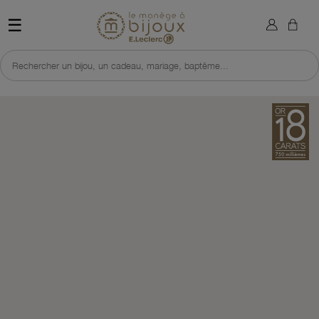
×
Sign in
Retour à l'accueil du site 
☰
You need to be logged in to save products in your wish list.
Rechercher un bijou, un cadeau, mariage, baptême...
Cancel
Sign in