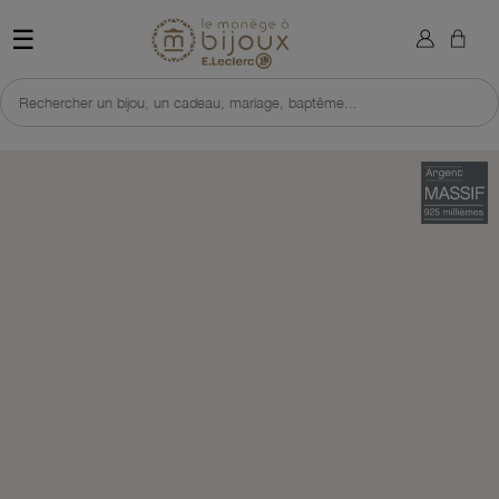
×
Sign in
Retour à l'accueil du site 
☰
You need to be logged in to save products in your wish list.
Rechercher un bijou, un cadeau, mariage, baptême...
Cancel
Sign in