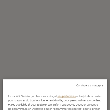
Continuer sans accepter
La société Devinlec, éditeur de ce site, et
ses partenaires
utilise(nt) des cookies
pour s'assurer du bon
fonctionnement du site, pour personnaliser son contenu
et ses publicités et pour analyser son trafic.
Vous pouvez accéder au centre
de paramétrage en utilisant le bouton “paramétrer les cookies” pour exprimer