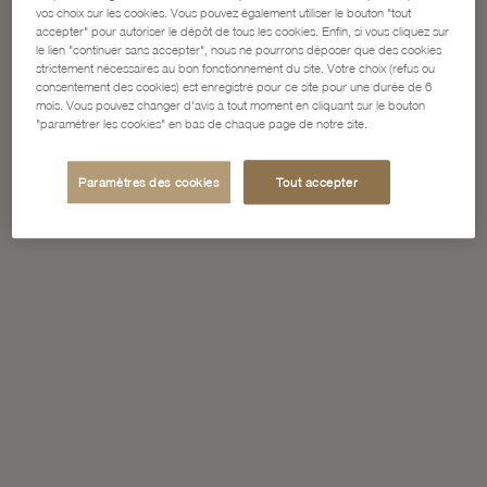
vos choix sur les cookies. Vous pouvez également utiliser le bouton "tout
accepter" pour autoriser le dépôt de tous les cookies. Enfin, si vous cliquez sur
le lien "continuer sans accepter", nous ne pourrons déposer que des cookies
strictement nécessaires au bon fonctionnement du site. Votre choix (refus ou
consentement des cookies) est enregistré pour ce site pour une durée de 6
mois. Vous pouvez changer d'avis à tout moment en cliquant sur le bouton
"paramétrer les cookies" en bas de chaque page de notre site.
Paramètres des cookies
Tout accepter