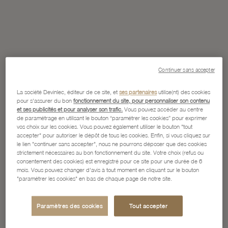
Continuer sans accepter
La société Devinlec, éditeur de ce site, et
ses partenaires
utilise(nt) des cookies
pour s'assurer du bon
fonctionnement du site, pour personnaliser son contenu
et ses publicités et pour analyser son trafic.
Vous pouvez accéder au centre
de paramétrage en utilisant le bouton “paramétrer les cookies” pour exprimer
vos choix sur les cookies. Vous pouvez également utiliser le bouton "tout
accepter" pour autoriser le dépôt de tous les cookies. Enfin, si vous cliquez sur
le lien "continuer sans accepter", nous ne pourrons déposer que des cookies
strictement nécessaires au bon fonctionnement du site. Votre choix (refus ou
consentement des cookies) est enregistré pour ce site pour une durée de 6
mois. Vous pouvez changer d'avis à tout moment en cliquant sur le bouton
"paramétrer les cookies" en bas de chaque page de notre site.
Paramètres des cookies
Tout accepter