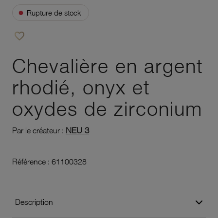
●
Rupture de stock
favorite_border
Ajouter à vos favoris
Chevalière en argent
rhodié, onyx et
oxydes de zirconium
NEU 3
Par le créateur :
Référence :
61100328
Description