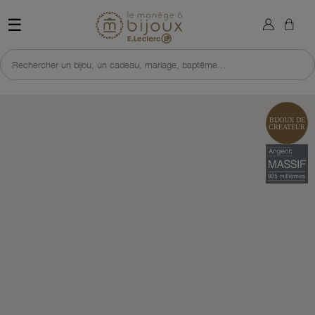
×
Sign in
Retour à l'accueil du site 
☰
You need to be logged in to save products in your wish list.
Rechercher un bijou, un cadeau, mariage, baptême...
Cancel
Sign in