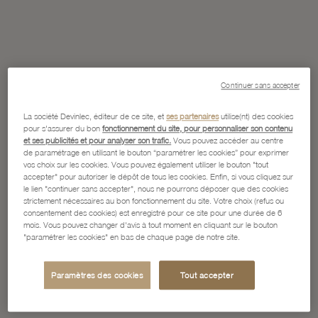
Continuer sans accepter
La société Devinlec, éditeur de ce site, et
ses partenaires
utilise(nt) des cookies
pour s'assurer du bon
fonctionnement du site, pour personnaliser son contenu
et ses publicités et pour analyser son trafic.
Vous pouvez accéder au centre
de paramétrage en utilisant le bouton “paramétrer les cookies” pour exprimer
vos choix sur les cookies. Vous pouvez également utiliser le bouton "tout
accepter" pour autoriser le dépôt de tous les cookies. Enfin, si vous cliquez sur
le lien "continuer sans accepter", nous ne pourrons déposer que des cookies
strictement nécessaires au bon fonctionnement du site. Votre choix (refus ou
consentement des cookies) est enregistré pour ce site pour une durée de 6
mois. Vous pouvez changer d'avis à tout moment en cliquant sur le bouton
"paramétrer les cookies" en bas de chaque page de notre site.
Paramètres des cookies
Tout accepter