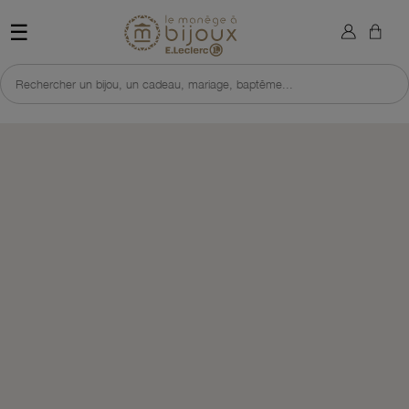
×
Sign in
Retour à l'accueil du site 
☰
You need to be logged in to save products in your wish list.
Rechercher un bijou, un cadeau, mariage, baptême...
Cancel
Sign in