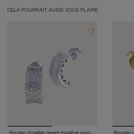
CELA POURRAIT AUSSI VOUS PLAIRE
favorite_border
Ajouter à vos favoris
Boucles d'oreilles argent rhodié et oxydes de zirconium