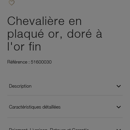
favorite_border
Ajouter à vos favoris
Chevalière en
plaqué or, doré à
l'or fin
Référence :
51600030
Description
Caractéristiques détaillées
Paiement, Livraison, Retours et Garantie