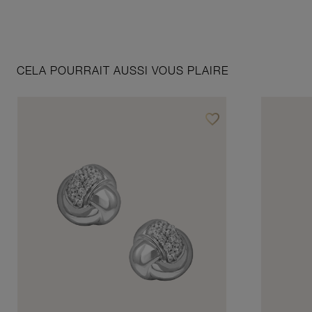
CELA POURRAIT AUSSI VOUS PLAIRE
favorite_border
Ajouter à vos favoris