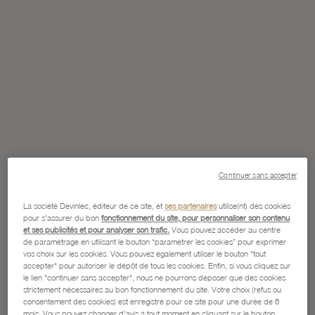
Continuer sans accepter
La société Devinlec, éditeur de ce site, et
ses partenaires
utilise(nt) des cookies
pour s'assurer du bon
fonctionnement du site, pour personnaliser son contenu
et ses publicités et pour analyser son trafic.
Vous pouvez accéder au centre
de paramétrage en utilisant le bouton “paramétrer les cookies” pour exprimer
vos choix sur les cookies. Vous pouvez également utiliser le bouton "tout
accepter" pour autoriser le dépôt de tous les cookies. Enfin, si vous cliquez sur
le lien "continuer sans accepter", nous ne pourrons déposer que des cookies
strictement nécessaires au bon fonctionnement du site. Votre choix (refus ou
consentement des cookies) est enregistré pour ce site pour une durée de 6
mois. Vous pouvez changer d'avis à tout moment en cliquant sur le bouton