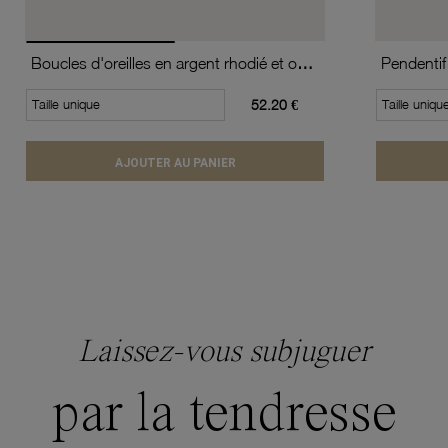
Boucles d'oreilles en argent rhodié et oxydes de zirconium
Pendentif
Taille unique
52.20 €
Taille uniqu
AJOUTER AU PANIER
Laissez-vous subjuguer
par la tendresse