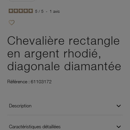
5
/
5
-
1
avis
favorite_border
Ajouter à vos favoris
Chevalière rectangle
en argent rhodié,
diagonale diamantée
Référence :
61103172
Description
Caractéristiques détaillées