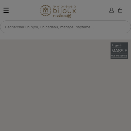
×
Sign in
Retour à l'accueil du site 
☰
You need to be logged in to save products in your wish list.
Rechercher un bijou, un cadeau, mariage, baptême...
Cancel
Sign in