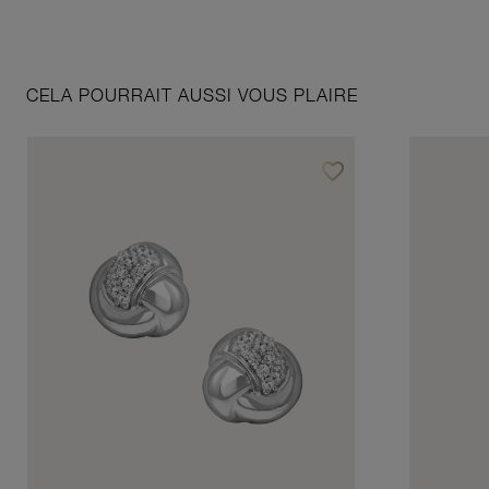
CELA POURRAIT AUSSI VOUS PLAIRE
favorite_border
Ajouter à vos favoris