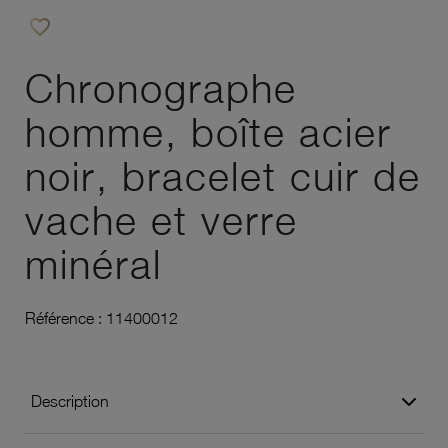
favorite_border
Ajouter à vos favoris
Chronographe
homme, boîte acier
noir, bracelet cuir de
vache et verre
minéral
Référence :
11400012
Description