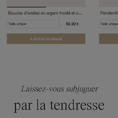
Boucles d'oreilles en argent rhodié et oxydes de zirconium
Pendentif
Taille unique
52.20 €
Taille uniqu
AJOUTER AU PANIER
Laissez-vous subjuguer
par la tendresse