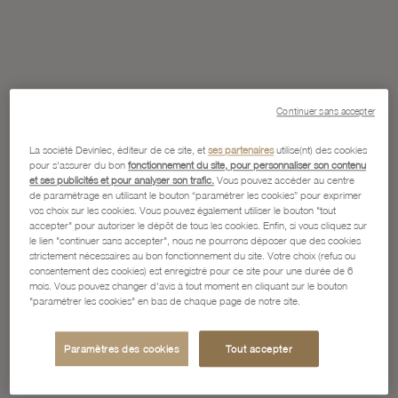
Continuer sans accepter
La société Devinlec, éditeur de ce site, et
ses partenaires
utilise(nt) des cookies
pour s'assurer du bon
fonctionnement du site, pour personnaliser son contenu
et ses publicités et pour analyser son trafic.
Vous pouvez accéder au centre
de paramétrage en utilisant le bouton “paramétrer les cookies” pour exprimer
vos choix sur les cookies. Vous pouvez également utiliser le bouton "tout
accepter" pour autoriser le dépôt de tous les cookies. Enfin, si vous cliquez sur
le lien "continuer sans accepter", nous ne pourrons déposer que des cookies
strictement nécessaires au bon fonctionnement du site. Votre choix (refus ou
consentement des cookies) est enregistré pour ce site pour une durée de 6
mois. Vous pouvez changer d'avis à tout moment en cliquant sur le bouton
"paramétrer les cookies" en bas de chaque page de notre site.
Paramètres des cookies
Tout accepter