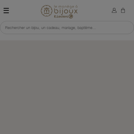
×
Sign in
Retour à l'accueil du site 
☰
You need to be logged in to save products in your wish list.
Rechercher un bijou, un cadeau, mariage, baptême...
Cancel
Sign in