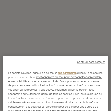
Continuer sans accepter
La société Devinlec, éditeur de ce site, et
ses partenaires
utilise(nt) des cookies
pour s'assurer du bon
fonctionnement du site, pour personnaliser son contenu
et ses publicités et pour analyser son trafic.
Vous pouvez accéder au centre
de paramétrage en utilisant le bouton “paramétrer les cookies” pour exprimer
vos choix sur les cookies. Vous pouvez également utiliser le bouton "tout
accepter" pour autoriser le dépôt de tous les cookies. Enfin, si vous cliquez sur
le lien "continuer sans accepter", nous ne pourrons déposer que des cookies
strictement nécessaires au bon fonctionnement du site. Votre choix (refus ou
consentement des cookies) est enregistré pour ce site pour une durée de 6
mois. Vous pouvez changer d'avis à tout moment en cliquant sur le bouton