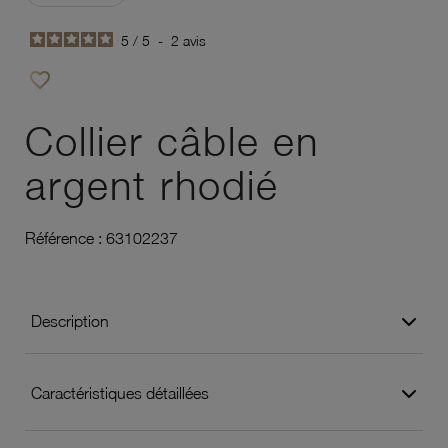
5
/
5
-
2
avis
favorite_border
Ajouter à vos favoris
Collier câble en
argent rhodié
Référence :
63102237
Description
Caractéristiques détaillées