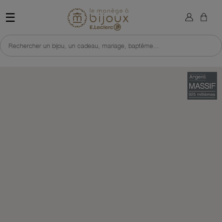
×
Sign in
Retour à l'accueil du site 
☰
You need to be logged in to save products in your wish list.
Rechercher un bijou, un cadeau, mariage, baptême...
Cancel
Sign in