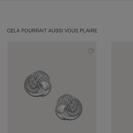
CELA POURRAIT AUSSI VOUS PLAIRE
favorite_border
Ajouter à vos favoris