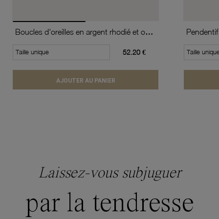
Boucles d'oreilles en argent rhodié et oxydes de zirconium
Pendentif
Taille unique
52.20 €
Taille uniqu
AJOUTER AU PANIER
Laissez-vous subjuguer
par la tendresse