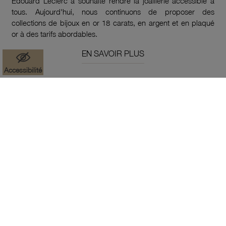
Édouard Leclerc a souhaité rendre la joaillerie accessible à
tous. Aujourd'hui, nous continuons de proposer des
collections de bijoux en or 18 carats, en argent et en plaqué
or à des tarifs abordables.
EN SAVOIR PLUS
Accessibilité