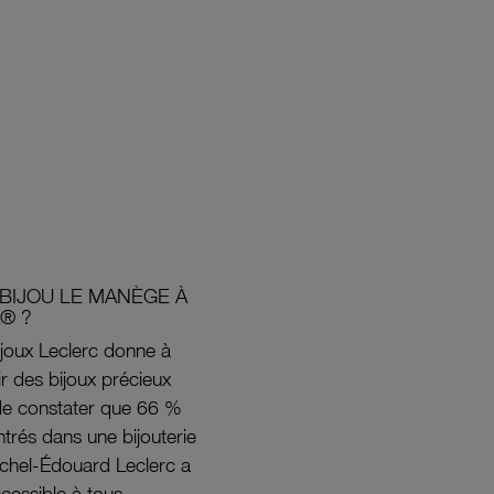
BIJOU LE MANÈGE À
® ?
joux Leclerc donne à
rir des bijoux précieux
s de constater que 66 %
ntrés dans une bijouterie
ichel-Édouard Leclerc a
ccessible à tous.