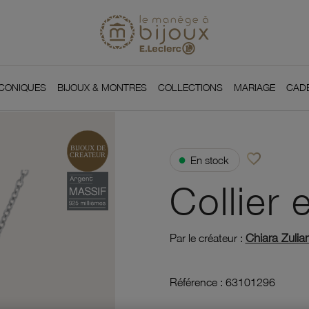
Si
Retour à l'accueil du
You
ICONIQUES
BIJOUX & MONTRES
COLLECTIONS
MARIAGE
CAD
favorite_border
●
En stock
Ajouter à vos f
Collier 
Chiara Zulian
Par le créateur :
Référence :
63101296