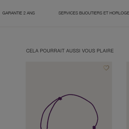
ANS
SERVICES BIJOUTIERS ET HORLOGERS
CELA POURRAIT AUSSI VOUS PLAIRE
favorite_border
Ajouter à vos f