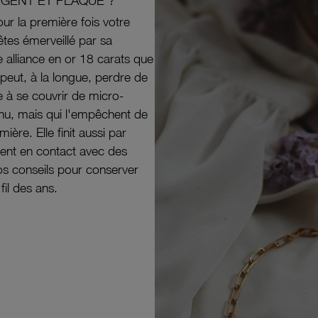
RGENT ET PLAQUÉ ?
ur la première fois votre
êtes émerveillé par sa
e alliance en or 18 carats que
peut, à la longue, perdre de
e à se couvrir de micro-
il nu, mais qui l'empêchent de
mière. Elle finit aussi par
ouvent en contact avec des
nos conseils pour conserver
 fil des ans.