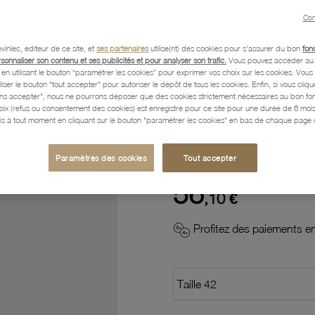
Con
Description
vinlec, éditeur de ce site, et
ses partenaires
utilise(nt) des cookies pour s'assurer du bon
fon
rsonnaliser son contenu et ses publicités et pour analyser son trafic.
Vous pouvez accéder au 
n utilisant le bouton “paramétrer les cookies” pour exprimer vos choix sur les cookies. Vou
Caractéristiques détaillées
liser le bouton "tout accepter" pour autoriser le dépôt de tous les cookies. Enfin, si vous clique
ans accepter", nous ne pourrons déposer que des cookies strictement nécessaires au bon f
hoix (refus ou consentement des cookies) est enregistré pour ce site pour une durée de 6 mo
is à tout moment en cliquant sur le bouton "paramétrer les cookies" en bas de chaque page d
Paiement, Livraison, Retours
Paramètres des cookies
Tout accepter
56
,10 €
Profitez des paiements en