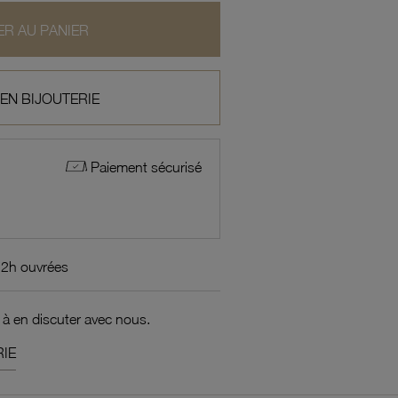
R AU PANIER
 EN BIJOUTERIE
Paiement sécurisé
72h ouvrées
 à en discuter avec nous.
IE