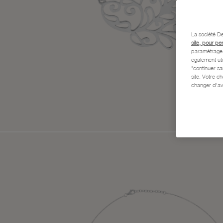
La société De
site, pour pe
paramétrage e
également uti
"continuer s
site. Votre c
changer d'av