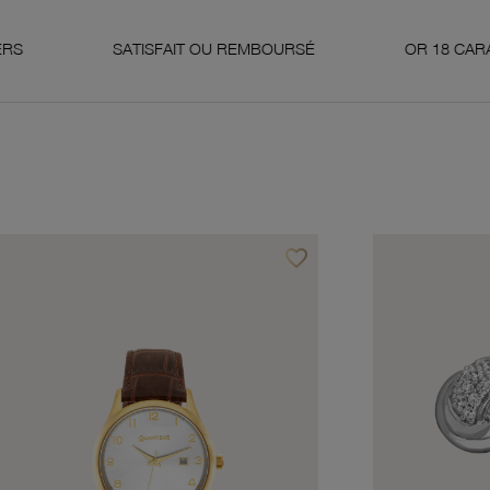
SATISFAIT OU REMBOURSÉ
OR 18 CARATS 750 MILLI
favorite_border
avoris
Ajouter à vos favoris