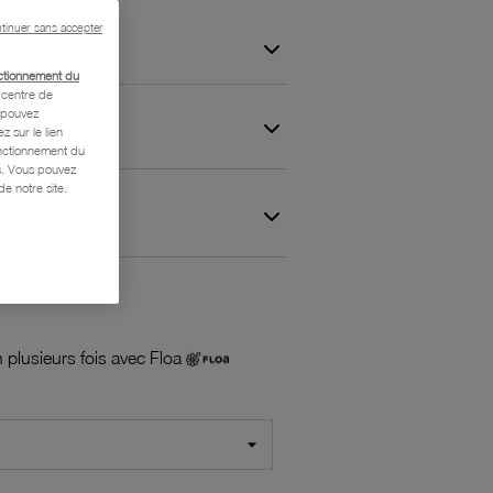
tinuer sans accepter
ctionnement du
centre de
s pouvez
z sur le lien
onctionnement du
is. Vous pouvez
e notre site.
 et Garantie
 plusieurs fois avec Floa