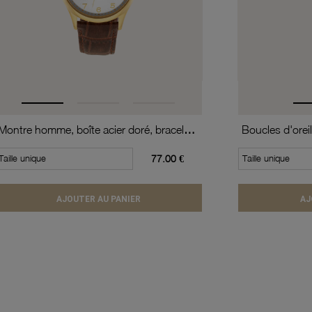
Montre homme, boîte acier doré, bracelet cuir de vache et verre minéral
Taille unique
77.00 €
Taille unique
AJOUTER AU PANIER
AJ