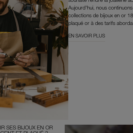
Aujourd'hui, nous continuon
collections de bijoux en or 1
plaqué or à des tarifs aborda
EN SAVOIR PLUS
R SES BIJOUX EN OR