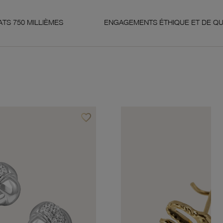
ÈMES
ENGAGEMENTS ÉTHIQUE ET DE QUALITÉ
favorite_border
Ajouter à vos favoris