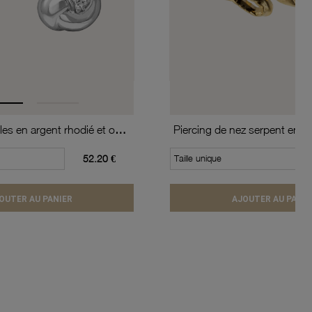
Boucles d'oreilles en argent rhodié et oxydes de zirconium
Piercing de nez serpent en or
52.20 €
Taille unique
OUTER AU PANIER
AJOUTER AU PANIE