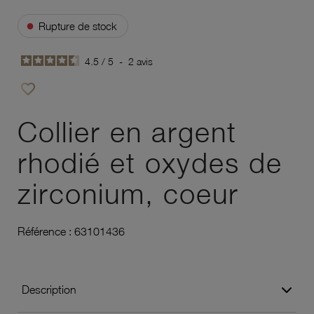
●
Rupture de stock
4.5
/
5
-
2
avis
favorite_border
Ajouter à vos favoris
Collier en argent
rhodié et oxydes de
zirconium, coeur
Référence :
63101436
Description