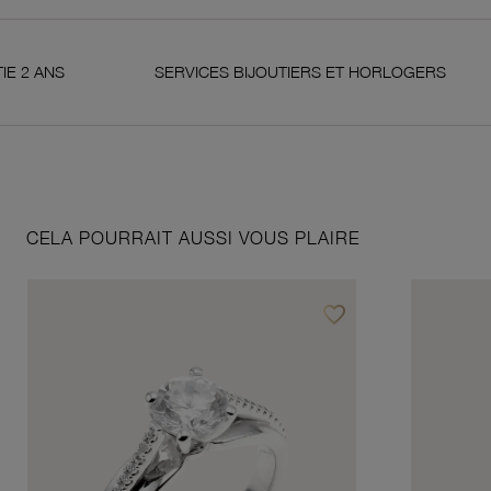
S
SERVICES BIJOUTIERS ET HORLOGERS
S
CELA POURRAIT AUSSI VOUS PLAIRE
favorite_border
Ajouter à vos favoris