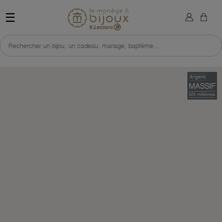
×
Sign in
Retour à l'accueil du site 
☰
You need to be logged in to save products in your wish list.
Rechercher un bijou, un cadeau, mariage, baptême...
Cancel
Sign in