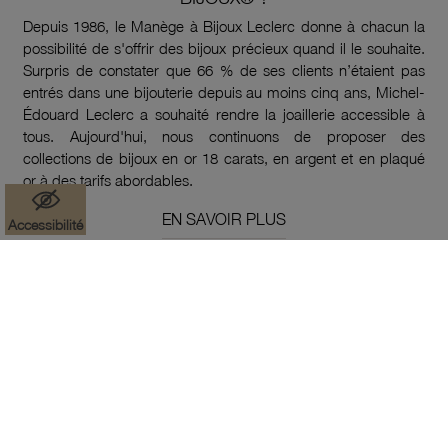
Depuis 1986, le Manège à Bijoux Leclerc donne à chacun la
possibilité de s'offrir des bijoux précieux quand il le souhaite.
Surpris de constater que 66 % de ses clients n’étaient pas
entrés dans une bijouterie depuis au moins cinq ans, Michel-
Édouard Leclerc a souhaité rendre la joaillerie accessible à
tous. Aujourd'hui, nous continuons de proposer des
collections de bijoux en or 18 carats, en argent et en plaqué
or à des tarifs abordables.
EN SAVOIR PLUS
Accessibilité