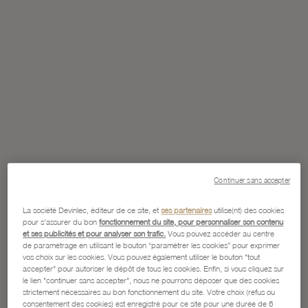
Continuer sans accepter
La société Devinlec, éditeur de ce site, et
ses partenaires
utilise(nt) des cookies
pour s'assurer du bon
fonctionnement du site, pour personnaliser son contenu
et ses publicités et pour analyser son trafic.
Vous pouvez accéder au centre
de paramétrage en utilisant le bouton “paramétrer les cookies” pour exprimer
vos choix sur les cookies. Vous pouvez également utiliser le bouton "tout
accepter" pour autoriser le dépôt de tous les cookies. Enfin, si vous cliquez sur
le lien "continuer sans accepter", nous ne pourrons déposer que des cookies
strictement nécessaires au bon fonctionnement du site. Votre choix (refus ou
consentement des cookies) est enregistré pour ce site pour une durée de 6