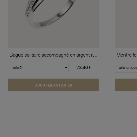
Bague solitaire accompagné en argent rhodié, oxydes de zirconium
73.40 €
Taille uniqu
AJOUTER AU PANIER