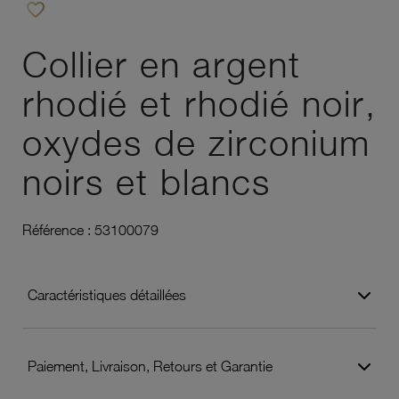
favorite_border
Ajouter à vos favoris
Collier en argent
rhodié et rhodié noir,
oxydes de zirconium
noirs et blancs
Référence :
53100079
Caractéristiques détaillées
Paiement, Livraison, Retours et Garantie