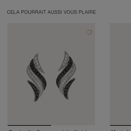
CELA POURRAIT AUSSI VOUS PLAIRE
favorite_border
Ajouter à vos favoris