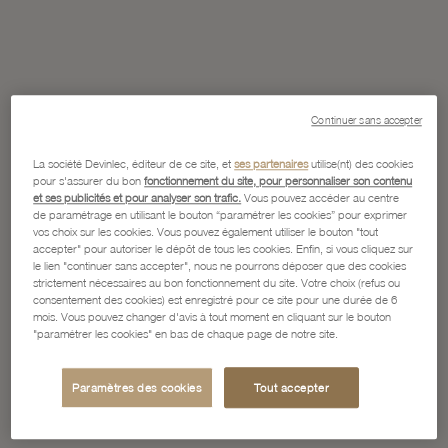
Continuer sans accepter
La société Devinlec, éditeur de ce site, et
ses partenaires
utilise(nt) des cookies
pour s'assurer du bon
fonctionnement du site, pour personnaliser son contenu
et ses publicités et pour analyser son trafic.
Vous pouvez accéder au centre
de paramétrage en utilisant le bouton “paramétrer les cookies” pour exprimer
vos choix sur les cookies. Vous pouvez également utiliser le bouton "tout
accepter" pour autoriser le dépôt de tous les cookies. Enfin, si vous cliquez sur
le lien "continuer sans accepter", nous ne pourrons déposer que des cookies
strictement nécessaires au bon fonctionnement du site. Votre choix (refus ou
consentement des cookies) est enregistré pour ce site pour une durée de 6
mois. Vous pouvez changer d'avis à tout moment en cliquant sur le bouton
"paramétrer les cookies" en bas de chaque page de notre site.
Paramètres des cookies
Tout accepter