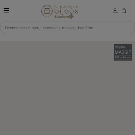
×
Sign in
Retour à l'accueil du site 
☰
You need to be logged in to save products in your wish list.
Rechercher un bijou, un cadeau, mariage, baptême...
Cancel
Sign in