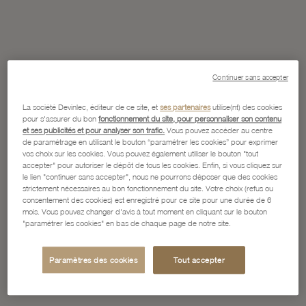
Continuer sans accepter
La société Devinlec, éditeur de ce site, et
ses partenaires
utilise(nt) des cookies
pour s'assurer du bon
fonctionnement du site, pour personnaliser son contenu
et ses publicités et pour analyser son trafic.
Vous pouvez accéder au centre
de paramétrage en utilisant le bouton “paramétrer les cookies” pour exprimer
vos choix sur les cookies. Vous pouvez également utiliser le bouton "tout
accepter" pour autoriser le dépôt de tous les cookies. Enfin, si vous cliquez sur
le lien "continuer sans accepter", nous ne pourrons déposer que des cookies
strictement nécessaires au bon fonctionnement du site. Votre choix (refus ou
consentement des cookies) est enregistré pour ce site pour une durée de 6
mois. Vous pouvez changer d'avis à tout moment en cliquant sur le bouton
"paramétrer les cookies" en bas de chaque page de notre site.
Paramètres des cookies
Tout accepter