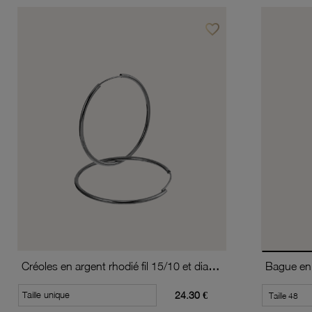
favorite_border
Ajouter à vos favoris
Créoles en argent rhodié fil 15/10 et diamètre 40 mm
Bague en 
Taille unique
24.30 €