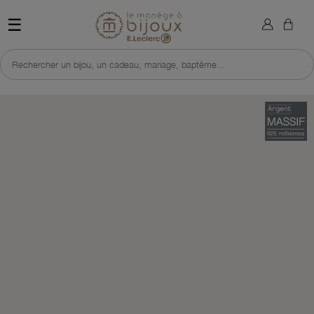
×
Sign in
Retour à l'accueil du site 
☰
You need to be logged in to save products in your wish list.
Rechercher un bijou, un cadeau, mariage, baptême...
Cancel
Sign in