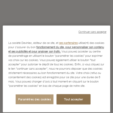
Continuer sans accepter
La société Devinlec, éditeur de ce site, et
ses partenaires
utilise(nt) des cookies
pour s'assurer du bon
fonctionnement du site, pour personnaliser son contenu
et ses publicités et pour analyser son trafic.
Vous pouvez accéder au centre
de paramétrage en utilisant le bouton “paramétrer les cookies” pour exprimer
vos choix sur les cookies. Vous pouvez également utiliser le bouton "tout
accepter" pour autoriser le dépôt de tous les cookies. Enfin, si vous cliquez sur
le lien "continuer sans accepter", nous ne pourrons déposer que des cookies
strictement nécessaires au bon fonctionnement du site. Votre choix (refus ou
consentement des cookies) est enregistré pour ce site pour une durée de 6
mois. Vous pouvez changer d'avis à tout moment en cliquant sur le bouton
"paramétrer les cookies" en bas de chaque page de notre site.
Paramètres des cookies
Tout accepter