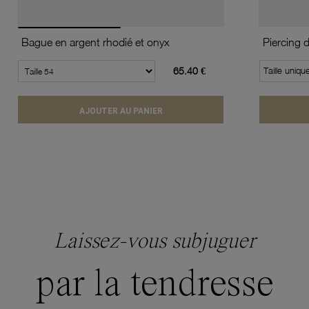
Bague en argent rhodié et onyx
Piercing 
65.40 €
Taille uniqu
AJOUTER AU PANIER
Laissez-vous subjuguer
par la tendresse