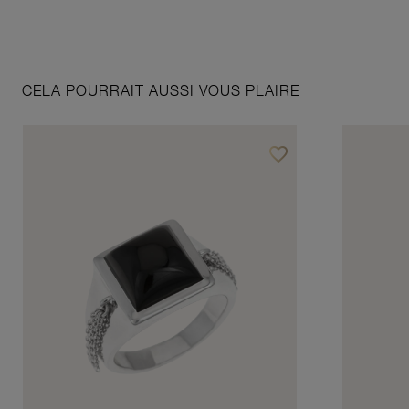
CELA POURRAIT AUSSI VOUS PLAIRE
favorite_border
Ajouter à vos favoris