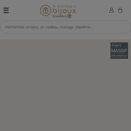
×
Sign in
Retour à l'accueil du site 
☰
You need to be logged in to save products in your wish list.
Rechercher un bijou, un cadeau, mariage, baptême...
Cancel
Sign in