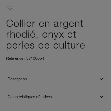
favorite_border
Ajouter à vos favoris
Collier en argent
rhodié, onyx et
perles de culture
Référence :
53100054
Description
Caractéristiques détaillées