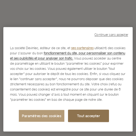
Continuer sans accepter
La société Devinlec, éditeur de ce site, et
ses partenaires
utilise(nt) des cookies
pour s'assurer du bon
fonctionnement du site, pour personnaliser son contenu
et ses publicités et pour analyser son trafic.
Vous pouvez accéder au centre
de paramétrage en utilisant le bouton “paramétrer les cookies” pour exprimer
vos choix sur les cookies. Vous pouvez également utiliser le bouton "tout
accepter" pour autoriser le dépôt de tous les cookies. Enfin, si vous cliquez sur
le lien "continuer sans accepter", nous ne pourrons déposer que des cookies
strictement nécessaires au bon fonctionnement du site. Votre choix (refus ou
consentement des cookies) est enregistré pour ce site pour une durée de 6
mois. Vous pouvez changer d'avis à tout moment en cliquant sur le bouton
"paramétrer les cookies" en bas de chaque page de notre site.
Paramètres des cookies
Tout accepter