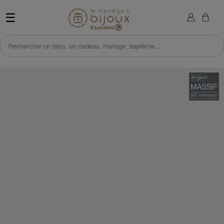
×
Sign in
Retour à l'accueil du site 
☰
You need to be logged in to save products in your wish list.
Rechercher un bijou, un cadeau, mariage, baptême...
Cancel
Sign in