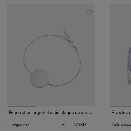
favorite_border
Ajouter à vos favoris
Bracelet en argent rhodié plaque ronde 19 mm, motif pointillé
47.00 €
Taille uniqu