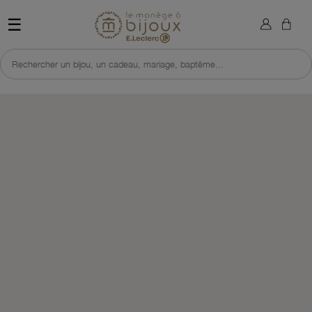
×
Sign in
Retour à l'accueil du site 
☰
You need to be logged in to save products in your wish list.
Rechercher un bijou, un cadeau, mariage, baptême...
Cancel
Sign in