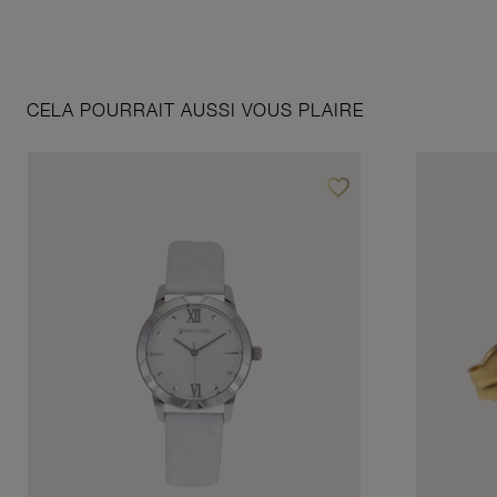
CELA POURRAIT AUSSI VOUS PLAIRE
favorite_border
Ajouter à vos favoris