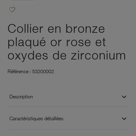
favorite_border
Ajouter à vos favoris
Collier en bronze
plaqué or rose et
oxydes de zirconium
Référence :
53200002
Description
Caractéristiques détaillées