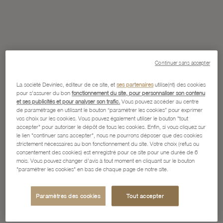
Continuer sans accepter
La société Devinlec, éditeur de ce site, et
ses partenaires
utilise(nt) des cookies
pour s'assurer du bon
fonctionnement du site, pour personnaliser son contenu
et ses publicités et pour analyser son trafic.
Vous pouvez accéder au centre
de paramétrage en utilisant le bouton “paramétrer les cookies” pour exprimer
vos choix sur les cookies. Vous pouvez également utiliser le bouton "tout
accepter" pour autoriser le dépôt de tous les cookies. Enfin, si vous cliquez sur
le lien "continuer sans accepter", nous ne pourrons déposer que des cookies
strictement nécessaires au bon fonctionnement du site. Votre choix (refus ou
consentement des cookies) est enregistré pour ce site pour une durée de 6
mois. Vous pouvez changer d'avis à tout moment en cliquant sur le bouton
"paramétrer les cookies" en bas de chaque page de notre site.
Paramètres des cookies
Tout accepter