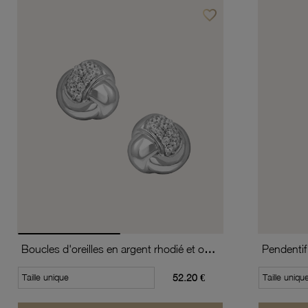
favorite_border
Ajouter à vos favoris
Boucles d'oreilles en argent rhodié et oxydes de zirconium
Pendentif
Taille unique
52.20 €
Taille uniqu