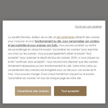
Continuer sans accepter
La société Devinlec, éditeur de ce site, et
ses partenaires
utilise(nt) des cookies
pour s'assurer du bon
fonctionnement du site, pour personnaliser son contenu
et ses publicités et pour analyser son trafic.
Vous pouvez accéder au centre
de paramétrage en utilisant le bouton “paramétrer les cookies” pour exprimer
vos choix sur les cookies. Vous pouvez également utiliser le bouton "tout
accepter" pour autoriser le dépôt de tous les cookies. Enfin, si vous cliquez sur
le lien "continuer sans accepter", nous ne pourrons déposer que des cookies
strictement nécessaires au bon fonctionnement du site. Votre choix (refus ou
consentement des cookies) est enregistré pour ce site pour une durée de 6
mois. Vous pouvez changer d'avis à tout moment en cliquant sur le bouton
"paramétrer les cookies" en bas de chaque page de notre site.
Paramètres des cookies
Tout accepter