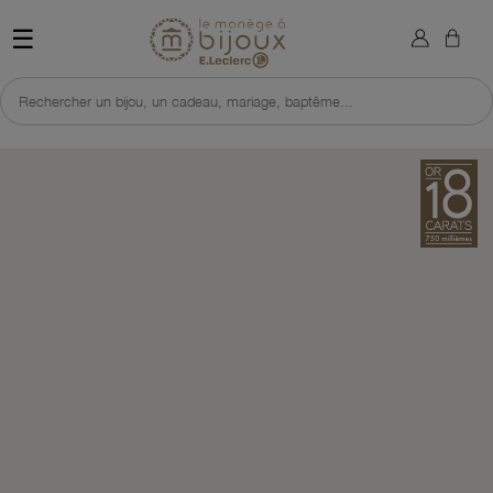
×
Sign in
Retour à l'accueil du site 
☰
You need to be logged in to save products in your wish list.
Rechercher un bijou, un cadeau, mariage, baptême...
Cancel
Sign in