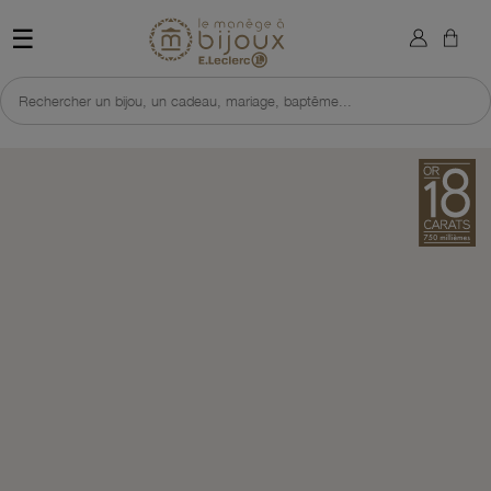
×
Sign in
Retour à l'accueil du site 
☰
You need to be logged in to save products in your wish list.
Rechercher un bijou, un cadeau, mariage, baptême...
Cancel
Sign in