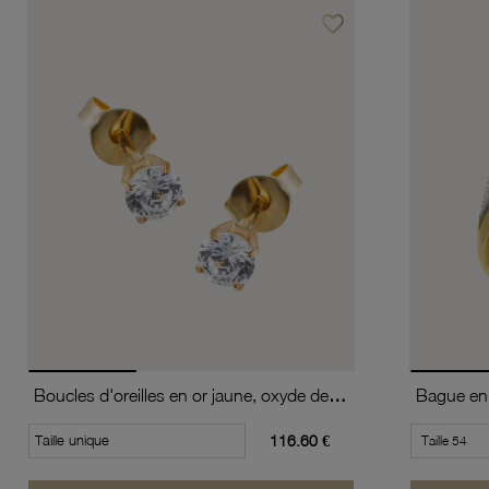
favorite_border
Ajouter à vos favoris
Boucles d'oreilles en or jaune, oxyde de zirconium (moyen modèle).
Taille unique
116.60 €