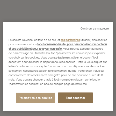
Continuer sans accepter
La société Devinlec, éditeur de ce site, et
ses partenaires
utilise(nt) des cookies
pour s'assurer du bon
fonctionnement du site, pour personnaliser son contenu
et ses publicités et pour analyser son trafic.
Vous pouvez accéder au centre
de paramétrage en utilisant le bouton “paramétrer les cookies” pour exprimer
vos choix sur les cookies. Vous pouvez également utiliser le bouton "tout
accepter" pour autoriser le dépôt de tous les cookies. Enfin, si vous cliquez sur
le lien "continuer sans accepter", nous ne pourrons déposer que des cookies
strictement nécessaires au bon fonctionnement du site. Votre choix (refus ou
consentement des cookies) est enregistré pour ce site pour une durée de 6
mois. Vous pouvez changer d'avis à tout moment en cliquant sur le bouton
"paramétrer les cookies" en bas de chaque page de notre site.
Paramètres des cookies
Tout accepter