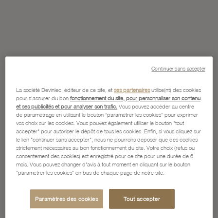
Continuer sans accepter
La société Devinlec, éditeur de ce site, et
ses partenaires
utilise(nt) des cookies
pour s'assurer du bon
fonctionnement du site, pour personnaliser son contenu
et ses publicités et pour analyser son trafic.
Vous pouvez accéder au centre
de paramétrage en utilisant le bouton “paramétrer les cookies” pour exprimer
vos choix sur les cookies. Vous pouvez également utiliser le bouton "tout
accepter" pour autoriser le dépôt de tous les cookies. Enfin, si vous cliquez sur
le lien "continuer sans accepter", nous ne pourrons déposer que des cookies
strictement nécessaires au bon fonctionnement du site. Votre choix (refus ou
consentement des cookies) est enregistré pour ce site pour une durée de 6
mois. Vous pouvez changer d'avis à tout moment en cliquant sur le bouton
"paramétrer les cookies" en bas de chaque page de notre site.
Paramètres des cookies
Tout accepter