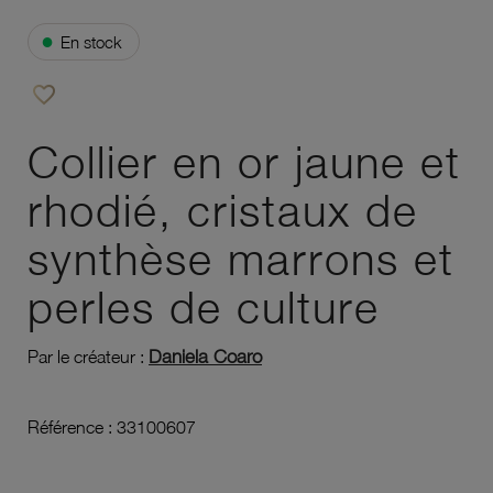
●
En stock
favorite_border
Ajouter à vos favoris
Collier en or jaune et
rhodié, cristaux de
synthèse marrons et
perles de culture
Daniela Coaro
Par le créateur :
Référence :
33100607