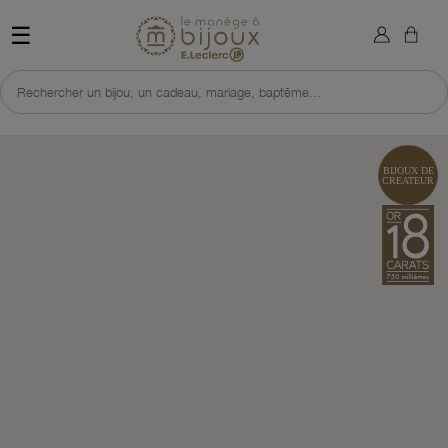
×
Sign in
Retour à l'accueil du site 
☰
You need to be logged in to save products in your wish list.
Rechercher un bijou, un cadeau, mariage, baptême...
Cancel
Sign in