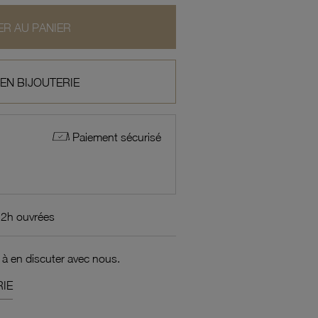
R AU PANIER
 EN BIJOUTERIE
Paiement sécurisé
72h ouvrées
 à en discuter avec nous.
IE