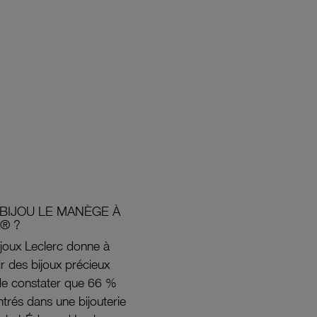
BIJOU LE MANÈGE À
® ?
joux Leclerc donne à
rir des bijoux précieux
s de constater que 66 %
ntrés dans une bijouterie