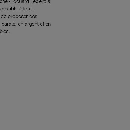
ichel-Édouard Leclerc a
ccessible à tous.
s de proposer des
8 carats, en argent et en
bles.