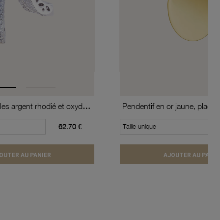
Boucles d'oreilles argent rhodié et oxydes de zirconium
Pendentif en or jaune, plaque
62.70 €
Taille unique
OUTER AU PANIER
AJOUTER AU PANIE