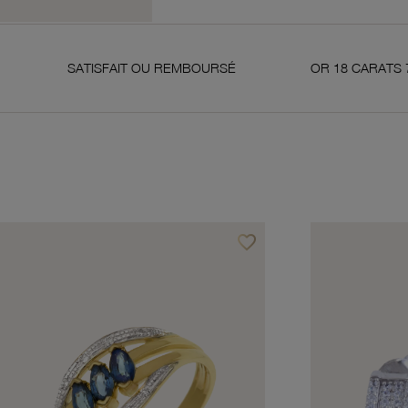
TISFAIT OU REMBOURSÉ
OR 18 CARATS 750 MILLIÈME
favorite_border
avoris
Ajouter à vos favoris