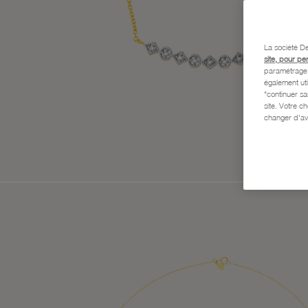
La société De
site, pour pe
paramétrage e
également uti
"continuer s
site. Votre c
changer d'av