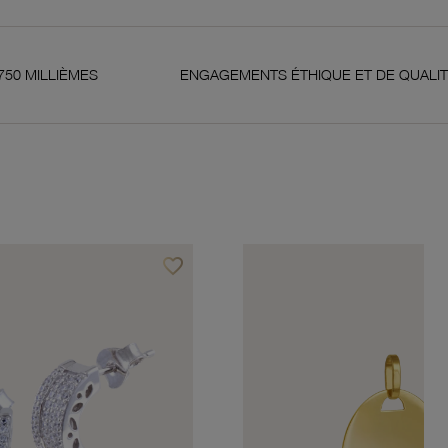
S
ENGAGEMENTS ÉTHIQUE ET DE QUALITÉ
favorite_border
Ajouter à vos favoris