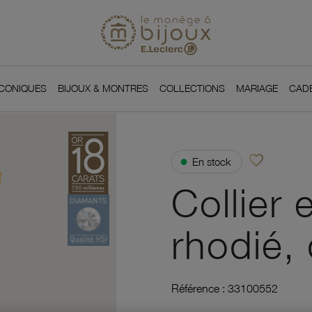
Si
Retour à l'accueil du
You
ICONIQUES
BIJOUX & MONTRES
COLLECTIONS
MARIAGE
CAD
favorite_border
●
En stock
Ajouter à vos f
Collier 
rhodié,
Référence :
33100552