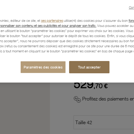
Con
Description
vinlec, éditeur de ce site, et
ses partenaires
utilise(nt) des cookies pour s'assurer du bon
fon
rsonnaliser son contenu et ses publicités et pour analyser son trafic.
Vous pouvez accéder au 
n utilisant le bouton “paramétrer les cookies” pour exprimer vos choix sur les cookies. Vou
Caractéristiques détaillées
liser le bouton "tout accepter" pour autoriser le dépôt de tous les cookies. Enfin, si vous clique
ans accepter", nous ne pourrons déposer que des cookies strictement nécessaires au bon f
hoix (refus ou consentement des cookies) est enregistré pour ce site pour une durée de 6 mo
is à tout moment en cliquant sur le bouton "paramétrer les cookies" en bas de chaque page d
Paiement, Livraison, Retours
Paramètres des cookies
Tout accepter
529
,70 €
Profitez des paiements en