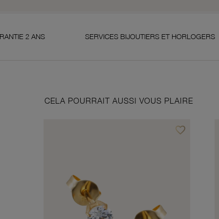
SERVICES BIJOUTIERS ET HORLOGERS
SA
CELA POURRAIT AUSSI VOUS PLAIRE
favorite_border
Ajouter à vos f