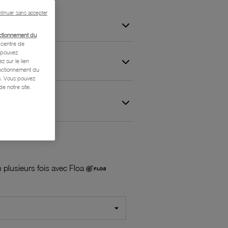
tinuer sans accepter
ctionnement du
centre de
s pouvez
z sur le lien
onctionnement du
is. Vous pouvez
e notre site.
 et Garantie
 plusieurs fois avec Floa