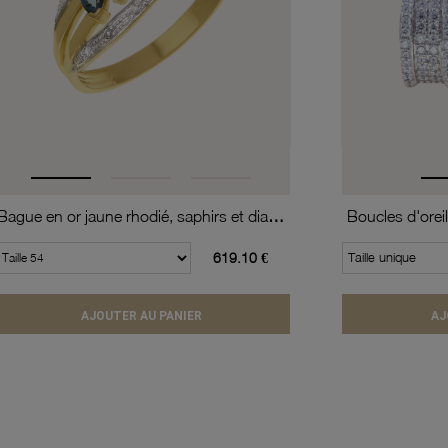
Bague en or jaune rhodié, saphirs et diamants
619.10 €
Taille unique
AJOUTER AU PANIER
AJ