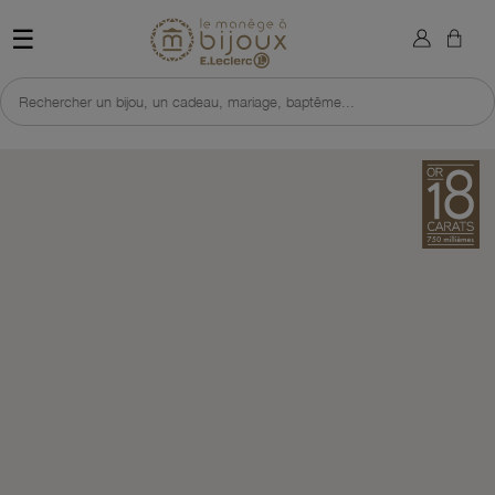
×
Sign in
Retour à l'accueil du site 
☰
You need to be logged in to save products in your wish list.
Rechercher un bijou, un cadeau, mariage, baptême...
Cancel
Sign in