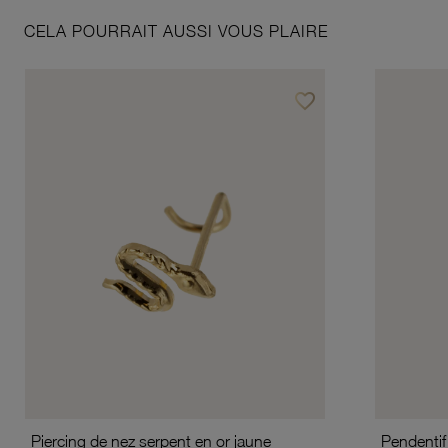
CELA POURRAIT AUSSI VOUS PLAIRE
favorite_border
Ajouter à vos favoris
Piercing de nez serpent en or jaune
Pendentif