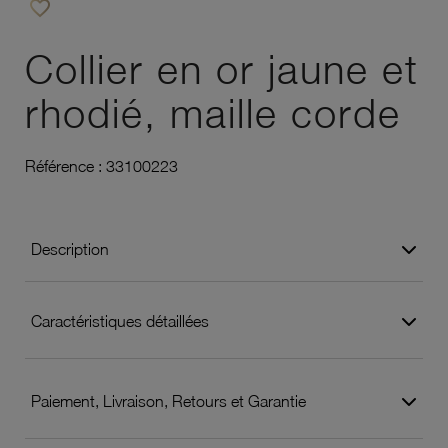
favorite_border
Ajouter à vos favoris
Collier en or jaune et
rhodié, maille corde
Référence :
33100223
Description
Caractéristiques détaillées
Paiement, Livraison, Retours et Garantie