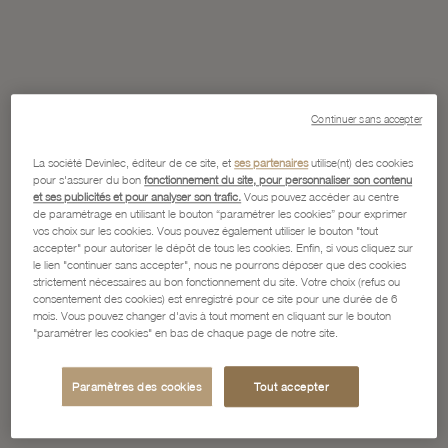
Continuer sans accepter
La société Devinlec, éditeur de ce site, et
ses partenaires
utilise(nt) des cookies
pour s'assurer du bon
fonctionnement du site, pour personnaliser son contenu
et ses publicités et pour analyser son trafic.
Vous pouvez accéder au centre
de paramétrage en utilisant le bouton “paramétrer les cookies” pour exprimer
vos choix sur les cookies. Vous pouvez également utiliser le bouton "tout
accepter" pour autoriser le dépôt de tous les cookies. Enfin, si vous cliquez sur
le lien "continuer sans accepter", nous ne pourrons déposer que des cookies
strictement nécessaires au bon fonctionnement du site. Votre choix (refus ou
consentement des cookies) est enregistré pour ce site pour une durée de 6
mois. Vous pouvez changer d'avis à tout moment en cliquant sur le bouton
"paramétrer les cookies" en bas de chaque page de notre site.
Paramètres des cookies
Tout accepter