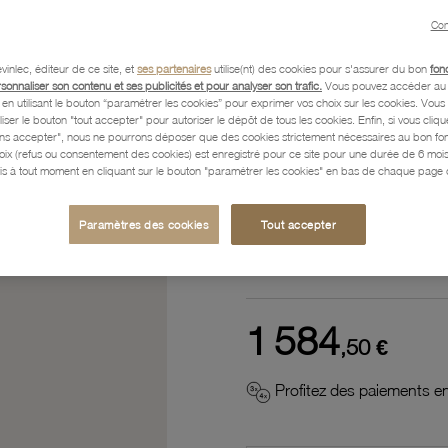
Référence :
33109129
Con
vinlec, éditeur de ce site, et
ses partenaires
utilise(nt) des cookies pour s'assurer du bon
fon
rsonnaliser son contenu et ses publicités et pour analyser son trafic.
Vous pouvez accéder au 
n utilisant le bouton “paramétrer les cookies” pour exprimer vos choix sur les cookies. Vou
Description
liser le bouton "tout accepter" pour autoriser le dépôt de tous les cookies. Enfin, si vous clique
ans accepter", nous ne pourrons déposer que des cookies strictement nécessaires au bon f
hoix (refus ou consentement des cookies) est enregistré pour ce site pour une durée de 6 mo
is à tout moment en cliquant sur le bouton "paramétrer les cookies" en bas de chaque page d
Caractéristiques détaillées
Paramètres des cookies
Tout accepter
Paiement, Livraison, Retours
1 584
,50 €
Profitez des paiements en