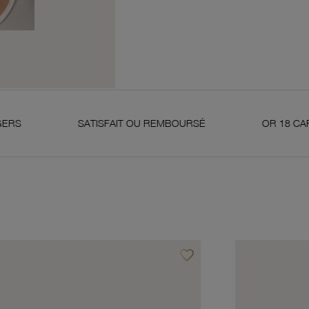
SATISFAIT OU REMBOURSÉ
OR 18 CARATS 750 MI
favorite_border
avoris
Ajouter à vos favoris