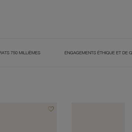
LLIÈMES
ENGAGEMENTS ÉTHIQUE ET DE QUALITÉ
favorite_border
Ajouter à vos favoris