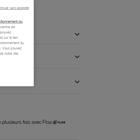
tinuer sans accepter
ctionnement du
centre de
s pouvez
z sur le lien
onctionnement du
is. Vous pouvez
e notre site.
 et Garantie
 plusieurs fois avec Floa