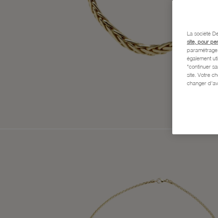
La société De
site, pour pe
paramétrage e
également uti
"continuer s
site. Votre c
changer d'av