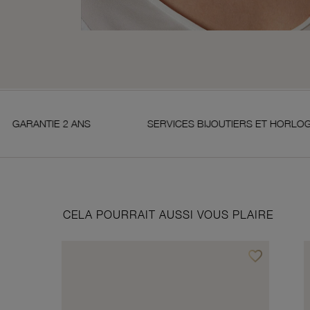
 2 ANS
SERVICES BIJOUTIERS ET HORLOGERS
CELA POURRAIT AUSSI VOUS PLAIRE
favorite_border
Ajouter à vos f