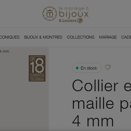
Si
Retour à l'accueil du
You
ICONIQUES
BIJOUX & MONTRES
COLLECTIONS
MARIAGE
CAD
e 4 mm
favorite_border
●
En stock
Ajouter à vos f
Collier 
maille 
4 mm