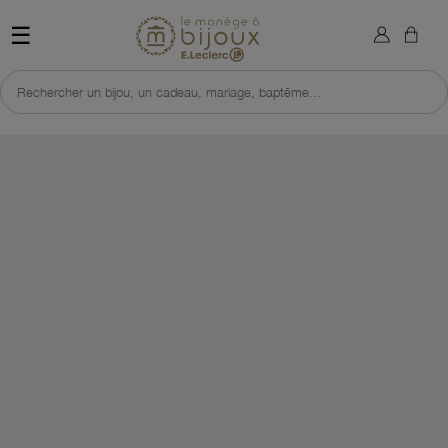
×
Sign in
Retour à l'accueil du site 
☰
You need to be logged in to save products in your wish list.
Rechercher un bijou, un cadeau, mariage, baptême...
Cancel
Sign in