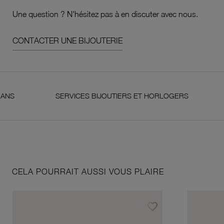
Une question ? N'hésitez pas à en discuter avec nous.
CONTACTER UNE BIJOUTERIE
SERVICES BIJOUTIERS ET HORLOGERS
SATIS
CELA POURRAIT AUSSI VOUS PLAIRE
favorite_border
Ajouter à vos favoris