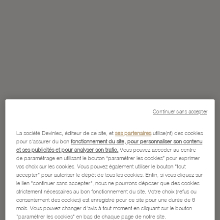
Continuer sans accepter
La société Devinlec, éditeur de ce site, et
ses partenaires
utilise(nt) des cookies
pour s'assurer du bon
fonctionnement du site, pour personnaliser son contenu
et ses publicités et pour analyser son trafic.
Vous pouvez accéder au centre
de paramétrage en utilisant le bouton “paramétrer les cookies” pour exprimer
vos choix sur les cookies. Vous pouvez également utiliser le bouton "tout
accepter" pour autoriser le dépôt de tous les cookies. Enfin, si vous cliquez sur
le lien "continuer sans accepter", nous ne pourrons déposer que des cookies
strictement nécessaires au bon fonctionnement du site. Votre choix (refus ou
consentement des cookies) est enregistré pour ce site pour une durée de 6
mois. Vous pouvez changer d'avis à tout moment en cliquant sur le bouton
"paramétrer les cookies" en bas de chaque page de notre site.