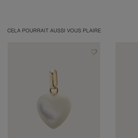
CELA POURRAIT AUSSI VOUS PLAIRE
favorite_border
Ajouter à vos favoris