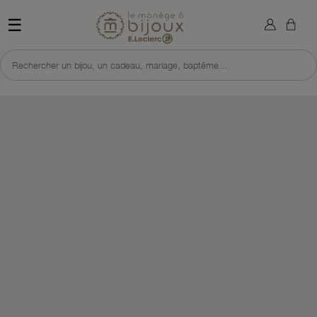
×
Sign in
Retour à l'accueil du site 
☰
You need to be logged in to save products in your wish list.
Rechercher un bijou, un cadeau, mariage, baptême...
Cancel
Sign in