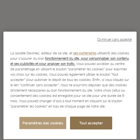
Continuer sans accepter
La société Devinlec, éditeur de ce site, et
ses partenaires
utilise(nt) des cookies
pour s'assurer du bon
fonctionnement du site, pour personnaliser son contenu
et ses publicités et pour analyser son trafic.
Vous pouvez accéder au centre
de paramétrage en utilisant le bouton “paramétrer les cookies” pour exprimer
vos choix sur les cookies. Vous pouvez également utiliser le bouton "tout
accepter" pour autoriser le dépôt de tous les cookies. Enfin, si vous cliquez sur
le lien "continuer sans accepter", nous ne pourrons déposer que des cookies
strictement nécessaires au bon fonctionnement du site. Votre choix (refus ou
consentement des cookies) est enregistré pour ce site pour une durée de 6
mois. Vous pouvez changer d'avis à tout moment en cliquant sur le bouton
"paramétrer les cookies" en bas de chaque page de notre site.
Paramètres des cookies
Tout accepter