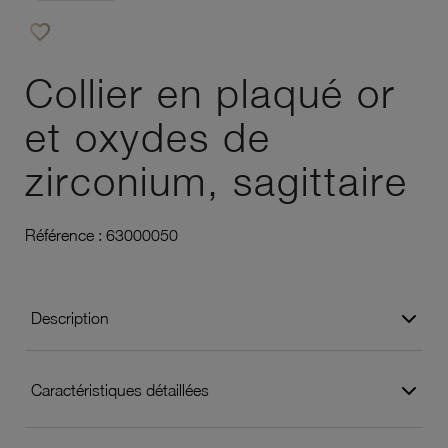
favorite_border
Ajouter à vos favoris
Collier en plaqué or
et oxydes de
zirconium, sagittaire
Référence :
63000050
Description
Caractéristiques détaillées