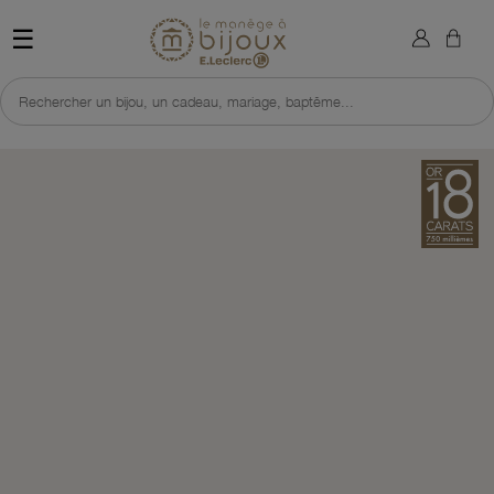
×
Sign in
Retour à l'accueil du site 
☰
You need to be logged in to save products in your wish list.
Rechercher un bijou, un cadeau, mariage, baptême...
Cancel
Sign in