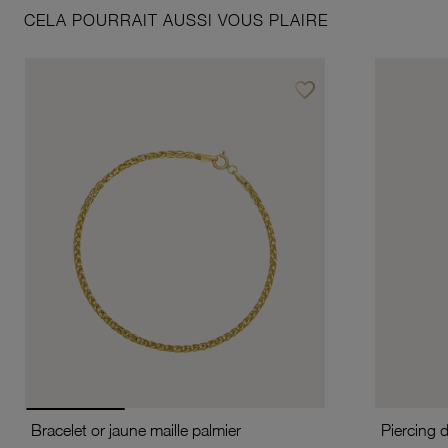
CELA POURRAIT AUSSI VOUS PLAIRE
favorite_border
Ajouter à vos favoris
Bracelet or jaune maille palmier
Piercing 