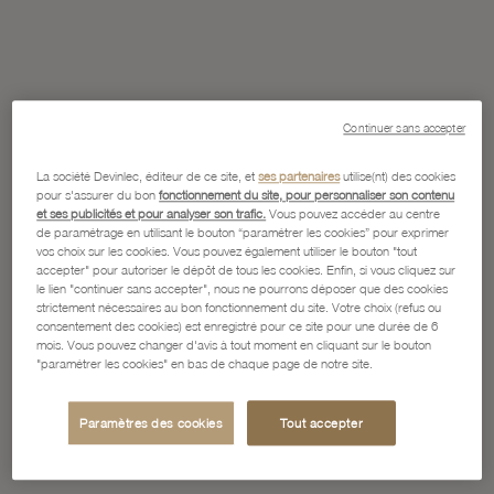
Continuer sans accepter
La société Devinlec, éditeur de ce site, et
ses partenaires
utilise(nt) des cookies
pour s'assurer du bon
fonctionnement du site, pour personnaliser son contenu
et ses publicités et pour analyser son trafic.
Vous pouvez accéder au centre
de paramétrage en utilisant le bouton “paramétrer les cookies” pour exprimer
vos choix sur les cookies. Vous pouvez également utiliser le bouton "tout
accepter" pour autoriser le dépôt de tous les cookies. Enfin, si vous cliquez sur
le lien "continuer sans accepter", nous ne pourrons déposer que des cookies
strictement nécessaires au bon fonctionnement du site. Votre choix (refus ou
consentement des cookies) est enregistré pour ce site pour une durée de 6
mois. Vous pouvez changer d'avis à tout moment en cliquant sur le bouton
"paramétrer les cookies" en bas de chaque page de notre site.
Paramètres des cookies
Tout accepter