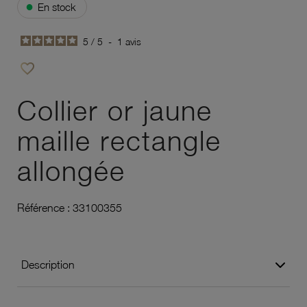
●
En stock
5
/
5
-
1
avis
favorite_border
Ajouter à vos favoris
Collier or jaune
maille rectangle
allongée
Référence :
33100355
Description