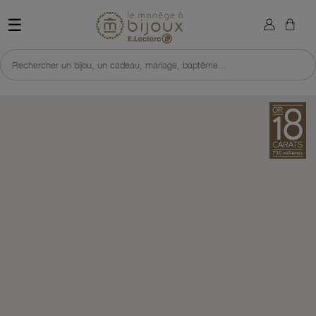
×
Sign in
Retour à l'accueil du site 
☰
You need to be logged in to save products in your wish list.
Rechercher un bijou, un cadeau, mariage, baptême...
Cancel
Sign in