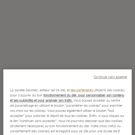
Continuer sans accepter
La société Devinlec, éditeur de ce site, et
ses partenaires
utilise(nt) des cookies
pour s'assurer du bon
fonctionnement du site, pour personnaliser son contenu
et ses publicités et pour analyser son trafic.
Vous pouvez accéder au centre
de paramétrage en utilisant le bouton “paramétrer les cookies” pour exprimer
vos choix sur les cookies. Vous pouvez également utiliser le bouton "tout
accepter" pour autoriser le dépôt de tous les cookies. Enfin, si vous cliquez sur
le lien "continuer sans accepter", nous ne pourrons déposer que des cookies
strictement nécessaires au bon fonctionnement du site. Votre choix (refus ou
consentement des cookies) est enregistré pour ce site pour une durée de 6