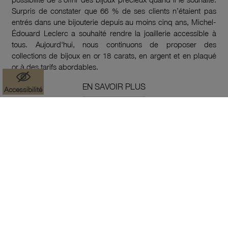
Surpris de constater que 66 % de ses clients n’étaient pas
entrés dans une bijouterie depuis au moins cinq ans, Michel-
Édouard Leclerc a souhaité rendre la joaillerie accessible à
tous. Aujourd'hui, nous continuons de proposer des
collections de bijoux en or 18 carats, en argent et en plaqué
or à des tarifs abordables.
EN SAVOIR PLUS
Accessibilité