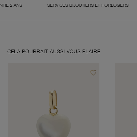
NS
SERVICES BIJOUTIERS ET HORLOGERS
CELA POURRAIT AUSSI VOUS PLAIRE
favorite_border
Ajouter à vos favoris