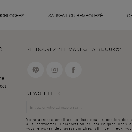
RLOGERS
SATISFAIT OU REMBOURSÉ
OR 18
R-
RETROUVEZ "LE MANÈGE À BIJOUX®"
rie
lect
NEWSLETTER
Newsletter
Votre adresse email est utilisée pour la gestion des
à la newsletter, l'élaboration de statistiques liées 
vous envoyer des questionnaires afin de mieux vou