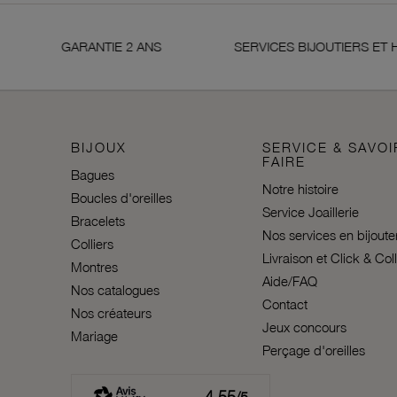
GARANTIE 2 ANS
SERVICES BIJOUTIERS ET HO
BIJOUX
SERVICE & SAVOI
FAIRE
Bagues
Notre histoire
Boucles d'oreilles
Service Joaillerie
Bracelets
Nos services en bijoute
Colliers
Livraison et Click & Col
Montres
Aide/FAQ
Nos catalogues
Contact
Nos créateurs
Jeux concours
Mariage
Perçage d'oreilles
4.55
/5