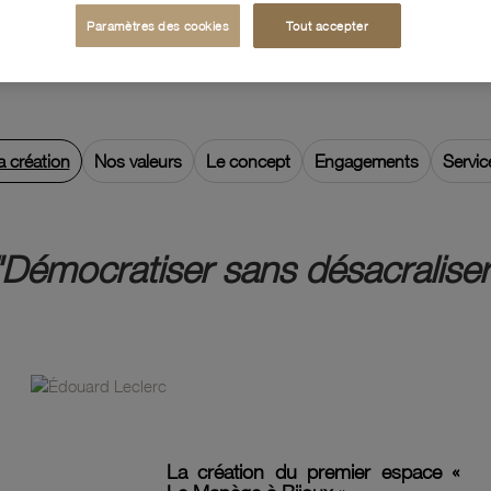
Paramètres des cookies
Tout accepter
a création
Nos valeurs
Le concept
Engagements
Servic
"Démocratiser sans désacraliser
La création du premier espace «