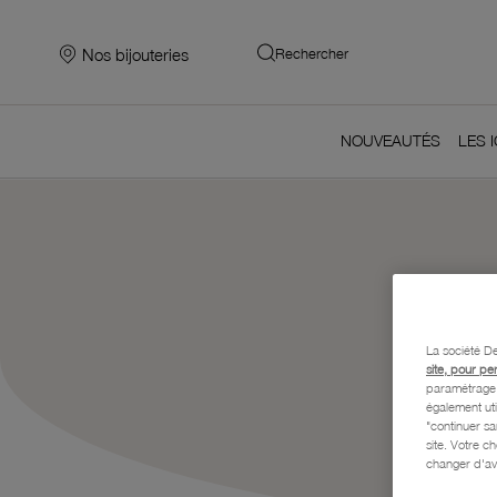
Nos bijouteries
Rechercher
Accueil
Notre histoire
NOUVEAUTÉS
LES 
La société De
site, pour pe
paramétrage e
également uti
"continuer s
site. Votre c
changer d'av