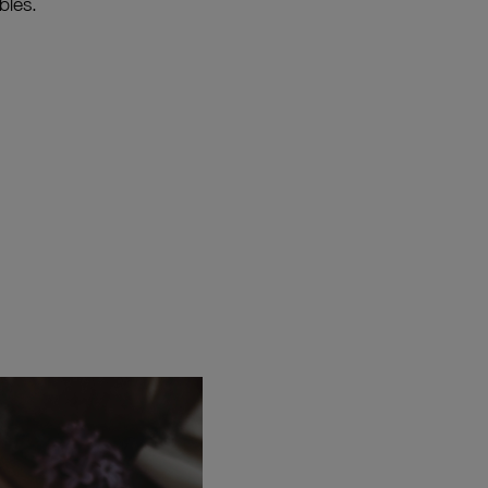
bles.