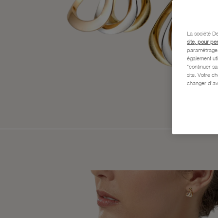
La société De
site, pour pe
paramétrage e
également uti
"continuer s
site. Votre c
changer d'av