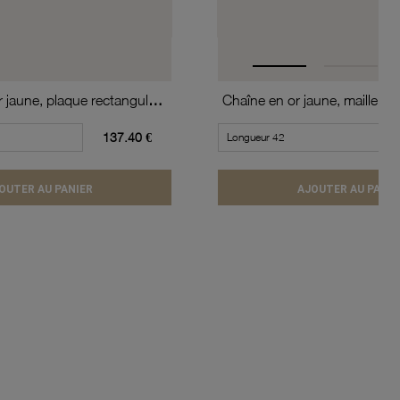
Pendentif en or jaune, plaque rectangulaire
Chaîne en or jaune, maille ch
137.40 €
OUTER AU PANIER
AJOUTER AU PANIE