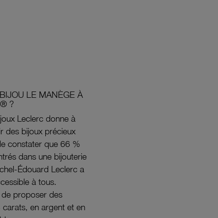
BIJOU LE MANÈGE À
® ?
joux Leclerc donne à
rir des bijoux précieux
s de constater que 66 %
ntrés dans une bijouterie
ichel-Édouard Leclerc a
ccessible à tous.
s de proposer des
8 carats, en argent et en