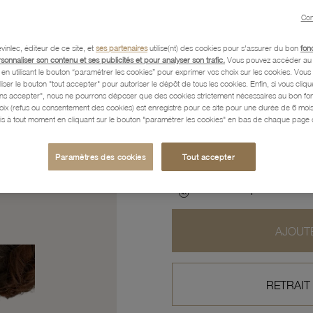
Con
Caractéristiques détaillées
vinlec, éditeur de ce site, et
ses partenaires
utilise(nt) des cookies pour s'assurer du bon
fon
rsonnaliser son contenu et ses publicités et pour analyser son trafic.
Vous pouvez accéder au 
n utilisant le bouton “paramétrer les cookies” pour exprimer vos choix sur les cookies. Vou
liser le bouton "tout accepter" pour autoriser le dépôt de tous les cookies. Enfin, si vous clique
ans accepter", nous ne pourrons déposer que des cookies strictement nécessaires au bon f
Paiement, Livraison, Retours
hoix (refus ou consentement des cookies) est enregistré pour ce site pour une durée de 6 mo
is à tout moment en cliquant sur le bouton "paramétrer les cookies" en bas de chaque page d
372
,40 €
Paramètres des cookies
Tout accepter
Profitez des paiements en
AJOUTE
RETRAIT