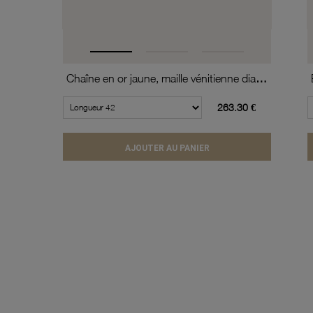
Chaîne en or jaune, maille vénitienne diamantée et torsadée
263.30 €
AJOUTER AU PANIER