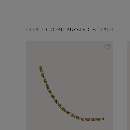
CELA POURRAIT AUSSI VOUS PLAIRE
favorite_border
Ajouter à vos f