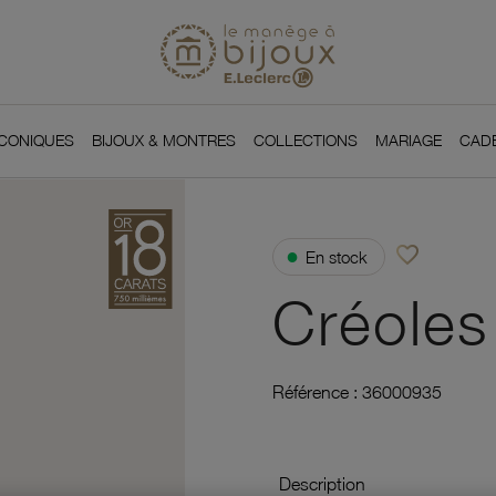
Si
Retour à l'accueil du
You
ICONIQUES
BIJOUX & MONTRES
COLLECTIONS
MARIAGE
CAD
favorite_border
●
En stock
Ajouter à vos f
Créoles
Référence :
36000935
Description