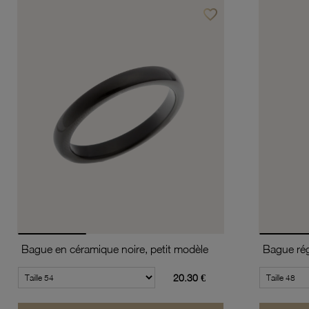
favorite_border
Ajouter à vos favoris
Bague en céramique noire, petit modèle
Bague rég
20.30 €