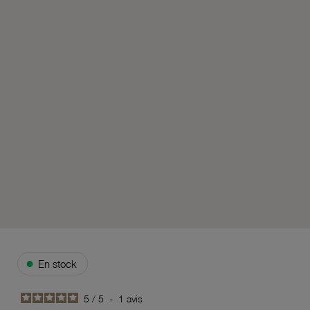
●
En stock
5
/
5
-
1
avis