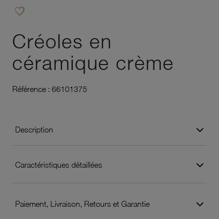
favorite_border
Ajouter à vos favoris
Créoles en
céramique crème
Référence :
66101375
Description
Caractéristiques détaillées
Paiement, Livraison, Retours et Garantie