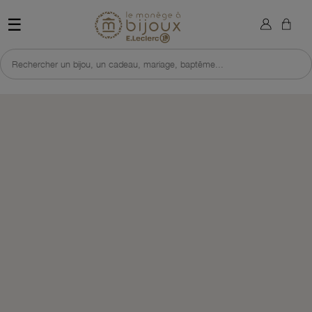
×
Sign in
Retour à l'accueil du site 
☰
You need to be logged in to save products in your wish list.
Rechercher un bijou, un cadeau, mariage, baptême...
Cancel
Sign in