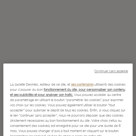
Continuer sans accepter
La société Devinlec, éditeur de ce site, et
ses partenaires
utilise(nt) des cookies
pour s'assurer du bon
fonctionnement du site, pour personnaliser son contenu
et ses publicités et pour analyser son trafic.
Vous pouvez accéder au centre
de paramétrage en utilisant le bouton “paramétrer les cookies” pour exprimer
vos choix sur les cookies. Vous pouvez également utiliser le bouton "tout
accepter" pour autoriser le dépôt de tous les cookies. Enfin, si vous cliquez sur
le lien "continuer sans accepter", nous ne pourrons déposer que des cookies
strictement nécessaires au bon fonctionnement du site. Votre choix (refus ou
consentement des cookies) est enregistré pour ce site pour une durée de 6
mois. Vous pouvez changer d'avis à tout moment en cliquant sur le bouton
"paramétrer les cookies" en bas de chaque page de notre site.