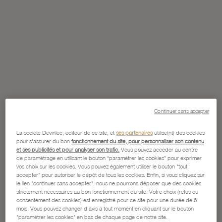
Continuer sans accepter
La société Devinlec, éditeur de ce site, et
ses partenaires
utilise(nt) des cookies
pour s'assurer du bon
fonctionnement du site, pour personnaliser son contenu
et ses publicités et pour analyser son trafic.
Vous pouvez accéder au centre
de paramétrage en utilisant le bouton “paramétrer les cookies” pour exprimer
vos choix sur les cookies. Vous pouvez également utiliser le bouton "tout
accepter" pour autoriser le dépôt de tous les cookies. Enfin, si vous cliquez sur
le lien "continuer sans accepter", nous ne pourrons déposer que des cookies
strictement nécessaires au bon fonctionnement du site. Votre choix (refus ou
consentement des cookies) est enregistré pour ce site pour une durée de 6
mois. Vous pouvez changer d'avis à tout moment en cliquant sur le bouton
"paramétrer les cookies" en bas de chaque page de notre site.