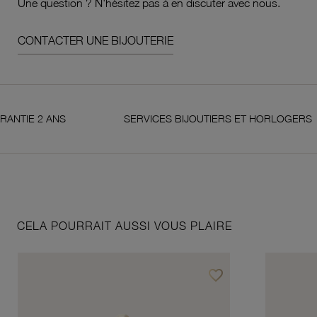
Une question ? N'hésitez pas à en discuter avec nous.
CONTACTER UNE BIJOUTERIE
 ANS
SERVICES BIJOUTIERS ET HORLOGERS
CELA POURRAIT AUSSI VOUS PLAIRE
favorite_border
Ajouter à vos favoris