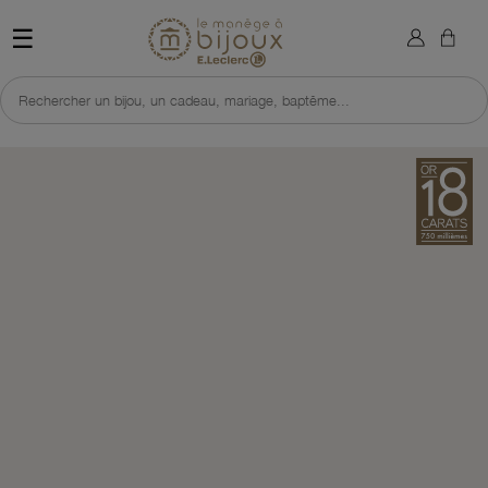
×
Sign in
Retour à l'accueil du site 
☰
You need to be logged in to save products in your wish list.
Rechercher un bijou, un cadeau, mariage, baptême...
Cancel
Sign in